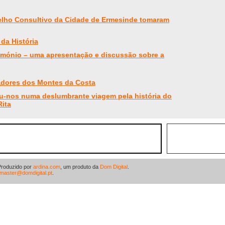
lho Consultivo da Cidade de Ermesinde tomaram
da História
imónio – uma apresentação e discussão sobre a
dores dos Montes da Costa
u-nos numa deslumbrante viagem pela história do
Rita
Produzido por
ardina.com
, um produto da
Dom Digital
.
master@domdigital.pt
.