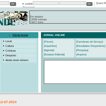
Quero R
Password
Em arquivo
13558 notícias
19421 fotos
385 edições
3206 mensagens
525 registos
Edição Actual
JORNAL ONLINE
Local
[Fórum]
[Farmácias de Serviço]
Cultura
[Inquéritos]
[Resultados Desportivos]
[Agenda]
[Pesquisa]
Crónicas
[Estatuto Editorial]
[Arquivo]
Desporto
Ainda neste número
12-07-2014