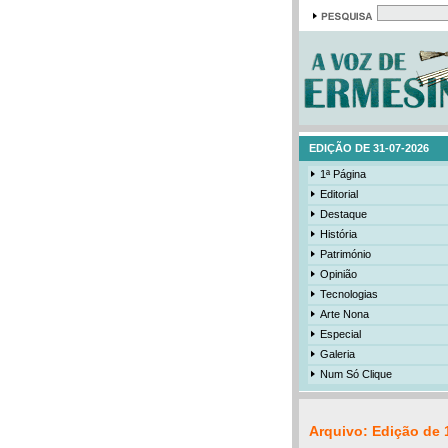
EDIÇÃO DE 31-07-2026
1ª Página
Editorial
Destaque
História
Património
Opinião
Tecnologias
Arte Nona
Especial
Galeria
Num Só Clique
Arquivo: Edição de 