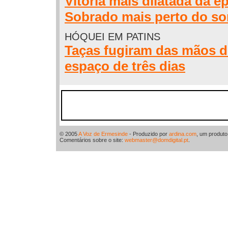
Vitória mais dilatada da é
Sobrado mais perto do s
HÓQUEI EM PATINS
Taças fugiram das mãos 
espaço de três dias
© 2005
A Voz de Ermesinde
- Produzido por
ardina.com
, um produt
Comentários sobre o site:
webmaster@domdigital.pt
.