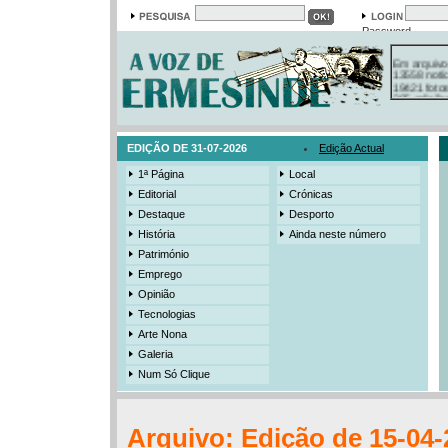
Password
Em arquivo
13558 notí
19421 foto
385 ediçõe
3206 mens
525 registo
EDIÇÃO DE 31-07-2026
Edição Actual
1ª Página
Local
Editorial
Crónicas
Destaque
Desporto
História
Ainda neste número
Património
Emprego
Opinião
Tecnologias
Arte Nona
Galeria
Num Só Clique
Arquivo: Edição de 15-04-