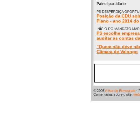
Painel partidário
PS DESPERDIÇA OPORTU
Posição da CDU sob
Plano - ano 2014 do
INÍCIO DO MANDATO MA
PS escolhe empresa 
auditar as contas d
"Quem não deve não
Câmara de Valongo
© 2005
A Voz de Ermesinde
- 
Comentários sobre o site:
web