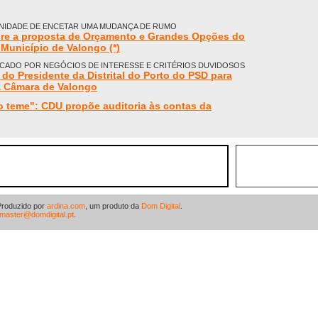
NIDADE DE ENCETAR UMA MUDANÇA DE RUMO
re a proposta de Orçamento e Grandes Opções do
 Município de Valongo (*)
RCADO POR NEGÓCIOS DE INTERESSE E CRITÉRIOS DUVIDOSOS
do Presidente da Distrital do Porto do PSD para
a Câmara de Valongo
 teme": CDU propõe auditoria às contas da
Produzido por
ardina.com
, um produto da
Dom Digital
.
master@domdigital.pt
.