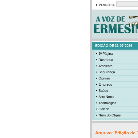
EDIÇÃO DE 31-07-2026
1ª Página
Destaque
Ambiente
Segurança
Opinião
Emprego
Saúde
Arte Nona
Tecnologias
Galeria
Num Só Clique
Arquivo: Edição de 