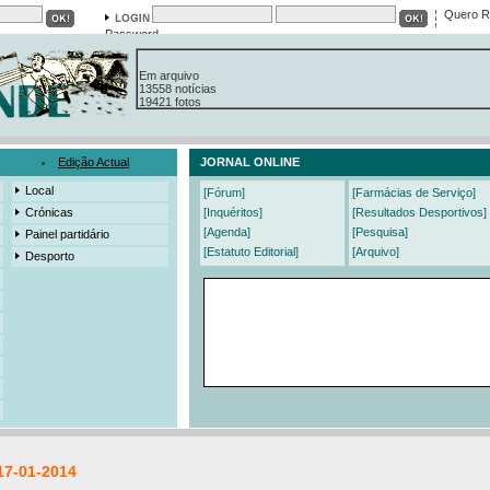
Quero R
Password
Em arquivo
13558 notícias
19421 fotos
385 edições
3206 mensagens
525 registos
Edição Actual
JORNAL ONLINE
Local
[Fórum]
[Farmácias de Serviço]
Crónicas
[Inquéritos]
[Resultados Desportivos]
[Agenda]
[Pesquisa]
Painel partidário
[Estatuto Editorial]
[Arquivo]
Desporto
17-01-2014