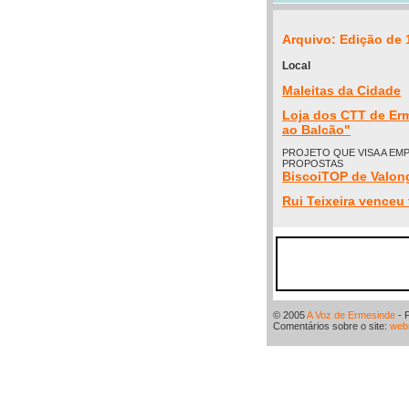
Arquivo: Edição de 
Local
Maleitas da Cidade
Loja dos CTT de Er
ao Balcão"
PROJETO QUE VISA A EM
PROPOSTAS
BiscoiTOP de Valon
Rui Teixeira venceu
© 2005
A Voz de Ermesinde
- 
Comentários sobre o site:
web