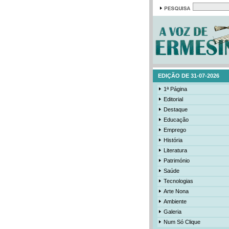
EDIÇÃO DE 31-07-2026
1ª Página
Editorial
Destaque
Educação
Emprego
História
Literatura
Património
Saúde
Tecnologias
Arte Nona
Ambiente
Galeria
Num Só Clique