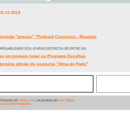
15-12-2013
mesinde "provou" "Portugal Connosco - Receitas
PREGABILIDADE DOS JOVENS DESTACOU-SE ENTRE 262
go em primeiro lugar no Programa Escolhas
 terceira edição do concurso "Alma do Fado"
Produzido por
ardina.com
, um produto da
Dom Digital
.
master@domdigital.pt
.