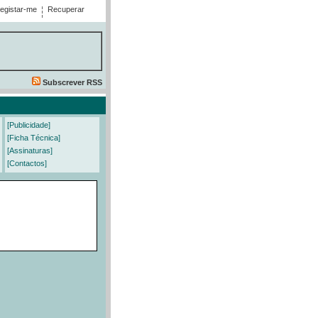
egistar-me
Recuperar
Subscrever RSS
[Publicidade]
[Ficha Técnica]
[Assinaturas]
[Contactos]