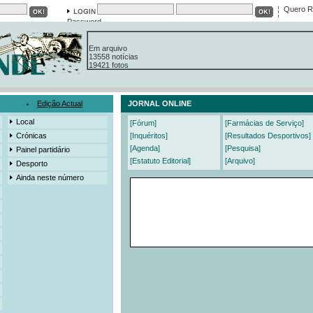
Quero R
Password
Em arquivo
13558 notícias
19421 fotos
385 edições
3206 mensagens
525 registos
Edição Actual
JORNAL ONLINE
Local
[Fórum]
[Farmácias de Serviço]
Crónicas
[Inquéritos]
[Resultados Desportivos]
[Agenda]
[Pesquisa]
Painel partidário
[Estatuto Editorial]
[Arquivo]
Desporto
Ainda neste número