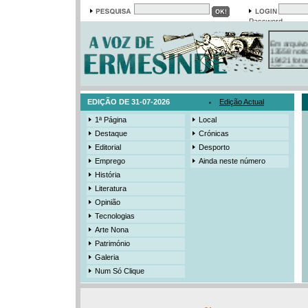
Password
Em arquivo
13558 notí
19421 foto
385 ediçõe
3206 mens
525 registo
EDIÇÃO DE 31-07-2026
Edição Actual
1ª Página
Local
Destaque
Crónicas
Editorial
Desporto
Emprego
Ainda neste número
História
Literatura
Opinião
Tecnologias
Arte Nona
Património
Galeria
Num Só Clique