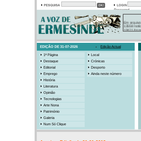
Password
Em arquivo
13558 notí
19421 foto
385 ediçõe
3206 mens
525 registo
EDIÇÃO DE 31-07-2026
Edição Actual
1ª Página
Local
Destaque
Crónicas
Editorial
Desporto
Emprego
Ainda neste número
História
Literatura
Opinião
Tecnologias
Arte Nona
Património
Galeria
Num Só Clique