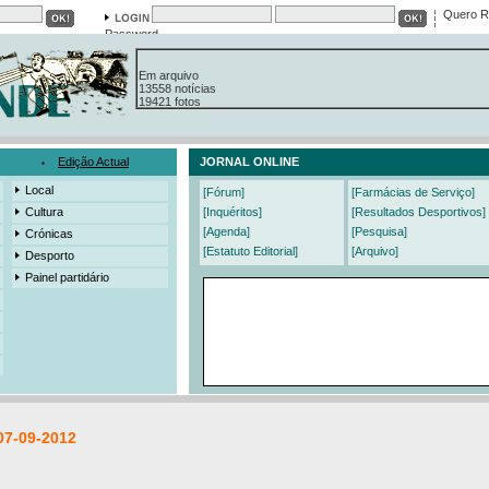
Quero R
Password
Em arquivo
13558 notícias
19421 fotos
385 edições
3206 mensagens
525 registos
Edição Actual
JORNAL ONLINE
Local
[Fórum]
[Farmácias de Serviço]
Cultura
[Inquéritos]
[Resultados Desportivos]
[Agenda]
[Pesquisa]
Crónicas
[Estatuto Editorial]
[Arquivo]
Desporto
Painel partidário
07-09-2012