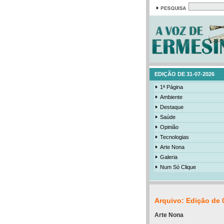
EDIÇÃO DE 31-07-2026
1ª Página
Ambiente
Destaque
Saúde
Opinião
Tecnologias
Arte Nona
Galeria
Num Só Clique
Arquivo: Edição de 
Arte Nona