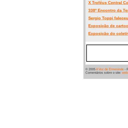
X Troféus Central C
338º Encontro da Te
Sergio Toppi falece
Exposição de cartoo
Exposição do coleti
© 2005
A Voz de Ermesinde
- 
Comentários sobre o site:
web