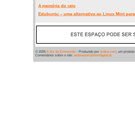
A memória do rato
Edubuntu – uma alternativa ao Linux Mint para 
© 2005
A Voz de Ermesinde
- Produzido por
ardina.com
, um produt
Comentários sobre o site:
webmaster@domdigital.pt
.