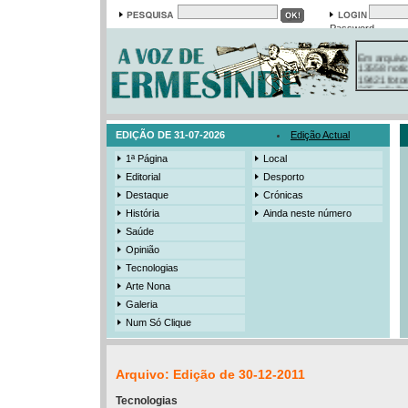
Password
Em arquivo
13558 notí
19421 foto
385 ediçõe
3206 mens
525 registo
EDIÇÃO DE 31-07-2026
Edição Actual
1ª Página
Local
Editorial
Desporto
Destaque
Crónicas
História
Ainda neste número
Saúde
Opinião
Tecnologias
Arte Nona
Galeria
Num Só Clique
Arquivo: Edição de 30-12-2011
Tecnologias