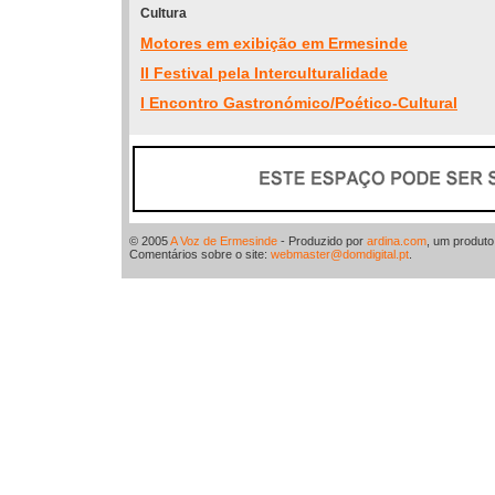
Cultura
Motores em exibição em Ermesinde
II Festival pela Interculturalidade
I Encontro Gastronómico/Poético-Cultural
© 2005
A Voz de Ermesinde
- Produzido por
ardina.com
, um produt
Comentários sobre o site:
webmaster@domdigital.pt
.