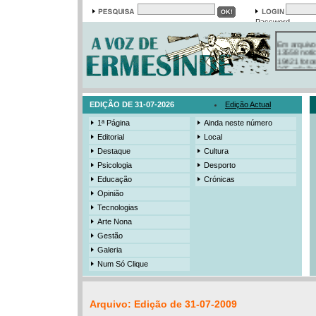
Password
Em arquivo
13558 notí
19421 foto
385 ediçõe
3206 mens
525 registo
EDIÇÃO DE 31-07-2026
Edição Actual
1ª Página
Ainda neste número
Editorial
Local
Destaque
Cultura
Psicologia
Desporto
Educação
Crónicas
Opinião
Tecnologias
Arte Nona
Gestão
Galeria
Num Só Clique
Arquivo: Edição de 31-07-2009