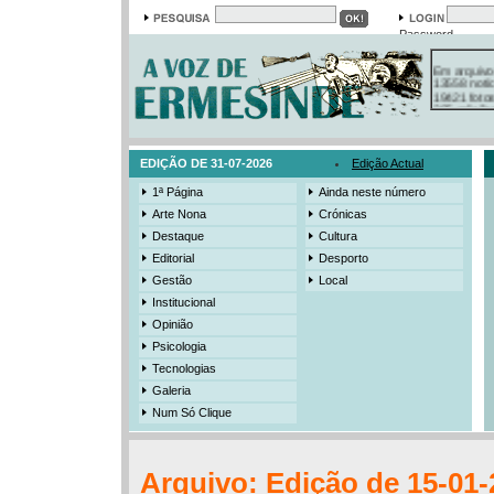
Password
Em arquivo
13558 notí
19421 foto
385 ediçõe
3206 mens
525 registo
EDIÇÃO DE 31-07-2026
Edição Actual
1ª Página
Ainda neste número
Arte Nona
Crónicas
Destaque
Cultura
Editorial
Desporto
Gestão
Local
Institucional
Opinião
Psicologia
Tecnologias
Galeria
Num Só Clique
Arquivo: Edição de 15-01-