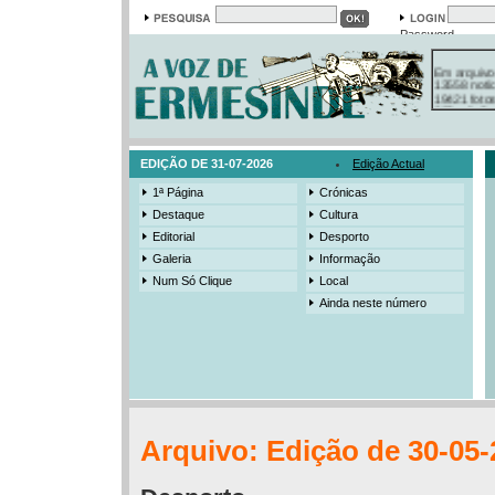
Password
Em arquivo
13558 notí
19421 foto
385 ediçõe
3206 mens
525 registo
EDIÇÃO DE 31-07-2026
Edição Actual
1ª Página
Crónicas
Destaque
Cultura
Editorial
Desporto
Galeria
Informação
Num Só Clique
Local
Ainda neste número
Arquivo: Edição de 30-05-