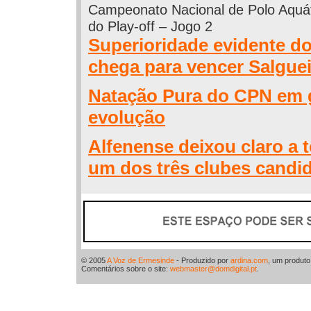
Campeonato Nacional de Polo Aquát
do Play-off – Jogo 2
Superioridade evidente d
chega para vencer Salgue
Natação Pura do CPN em 
evolução
Alfenense deixou claro a 
um dos três clubes candid
© 2005
A Voz de Ermesinde
- Produzido por
ardina.com
, um produt
Comentários sobre o site:
webmaster@domdigital.pt
.