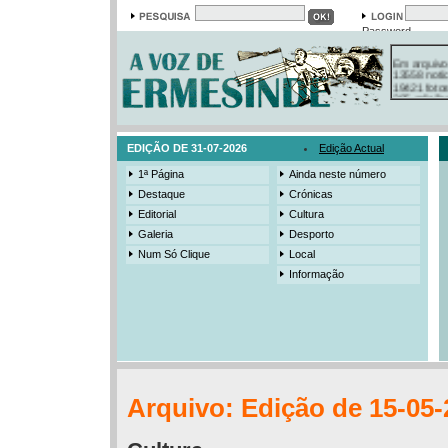
Password
Em arquivo
13558 notí
19421 foto
385 ediçõe
3206 mens
525 registo
EDIÇÃO DE 31-07-2026
Edição Actual
1ª Página
Ainda neste número
Destaque
Crónicas
Editorial
Cultura
Galeria
Desporto
Num Só Clique
Local
Informação
Arquivo: Edição de 15-05-