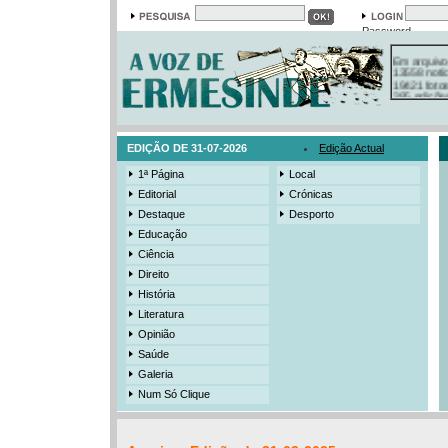
Password
Em arquivo
13558 notí
19421 foto
385 ediçõe
3206 mens
525 registo
EDIÇÃO DE 31-07-2026
Edição Actual
1ª Página
Local
Editorial
Crónicas
Destaque
Desporto
Educação
Ciência
Direito
História
Literatura
Opinião
Saúde
Galeria
Num Só Clique