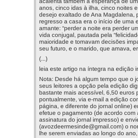
acalenta também a esperança de uma
anos, cinco idas à ilha, cinco noite
desejo exaltado de Ana Magdalena, p
regresso a casa era o início de uma 
amante: “perder a noite era perder u
vida conjugal, pautada pela “felicida
maioridade e tomavam decisões impac
seu futuro, e o marido, que amava, e
(...)
leia este artigo na íntegra na edição 
Nota: Desde há algum tempo que o jo
seus leitores a opção pela edição dig
bastante mais acessível, 6,50 euros p
pontualmente, via e-mail a edição co
página, e diferente do jornal online)
efetue o pagamento (de acordo com 
assinatura do jornal impresso) e env
(
avozdeermesinde@gmail.com
) o no
lhe serem enviadas ao longo do ano, 