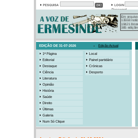
Password
Em arquivo
13558 notí
19421 foto
385 ediçõe
3206 mens
525 registo
EDIÇÃO DE 31-07-2026
Edição Actual
1ª Página
Local
Editorial
Painel partidário
Destaque
Crónicas
Ciência
Desporto
Literatura
Opinião
História
Saúde
Direito
Últimas
Galeria
Num Só Clique