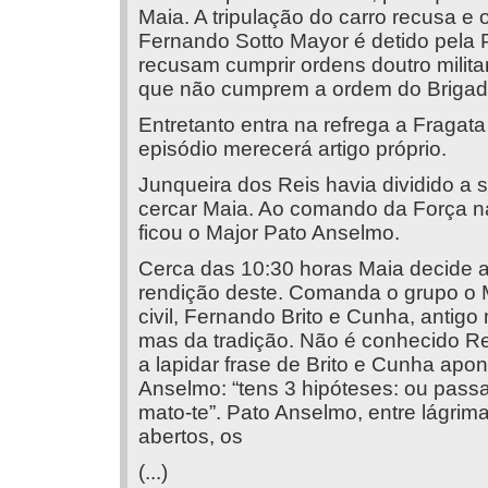
Maia. A tripulação do carro recusa e 
Fernando Sotto Mayor é detido pela Pol
recusam cumprir ordens doutro milit
que não cumprem a ordem do Brigadei
Entretanto entra na refrega a Fragat
episódio merecerá artigo próprio.
Junqueira dos Reis havia dividido a 
cercar Maia. Ao comando da Força na 
ficou o Major Pato Anselmo.
Cerca das 10:30 horas Maia decide a
rendição deste. Comanda o grupo o M
civil, Fernando Brito e Cunha, antigo m
mas da tradição. Não é conhecido Reg
a lapidar frase de Brito e Cunha apo
Anselmo: “tens 3 hipóteses: ou passa
mato-te”. Pato Anselmo, entre lágrim
abertos, os
(...)