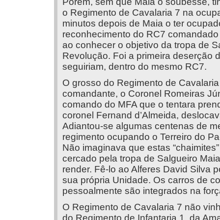
Porém, sem que Maia o soubesse, tin
o Regimento de Cavalaria 7 na ocupa
minutos depois de Maia o ter ocupa
reconhecimento do RC7 comandado pel
ao conhecer o objetivo da tropa de S
Revolução. Foi a primeira deserção d
seguiriam, dentro do mesmo RC7.
O grosso do Regimento de Cavalaria
comandante, o Coronel Romeiras Júni
comando do MFA que o tentara pren
coronel Fernand d’Almeida, deslocav
Adiantou-se algumas centenas de met
regimento ocupando o Terreiro do Pa
Não imaginava que estas “chaimites”
cercado pela tropa de Salgueiro Maia
render. Fê-lo ao Alferes David Silva p
sua própria Unidade. Os carros de 
pessoalmente são integrados na forç
O Regimento de Cavalaria 7 não vin
do Regimento de Infantaria 1, da Ama