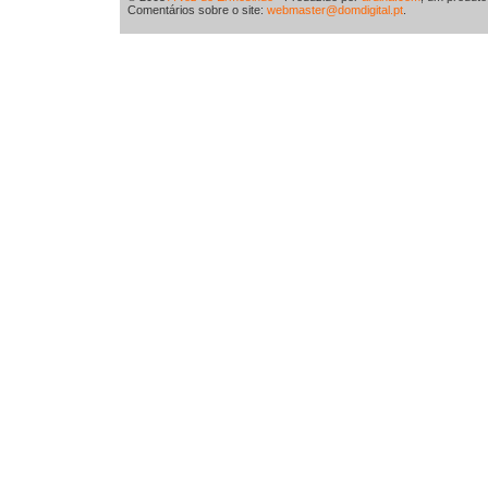
Comentários sobre o site:
webmaster@domdigital.pt
.