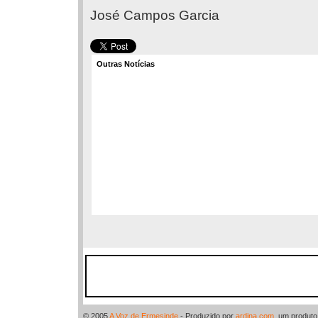
José Campos Garcia
Outras Notícias
© 2005
A Voz de Ermesinde
- Produzido por
ardina.com
, um produt