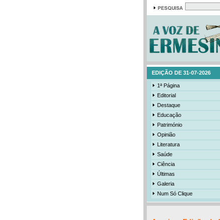
EDIÇÃO DE 31-07-2026
1ª Página
Editorial
Destaque
Educação
Património
Opinião
Literatura
Saúde
Ciência
Últimas
Galeria
Num Só Clique