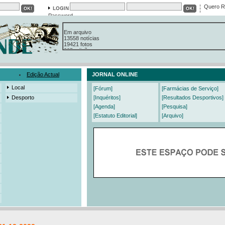
Quero R
Password
Em arquivo
13558 notícias
19421 fotos
385 edições
3206 mensagens
525 registos
Edição Actual
JORNAL ONLINE
Local
[Fórum]
[Farmácias de Serviço]
Desporto
[Inquéritos]
[Resultados Desportivos]
[Agenda]
[Pesquisa]
[Estatuto Editorial]
[Arquivo]