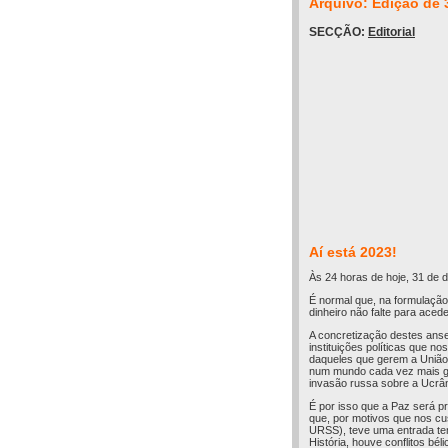
Arquivo: Edição de 
SECÇÃO:
Editorial
Aí está 2023!
Às 24 horas de hoje, 31 de 
É normal que, na formulação
dinheiro não falte para ace
A concretização destes anse
instituições políticas que n
daqueles que gerem a União 
num mundo cada vez mais glo
invasão russa sobre a Ucrân
É por isso que a Paz será 
que, por motivos que nos cu
URSS), teve uma entrada te
História, houve conflitos bé