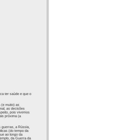
ca ter saúde e que o
 (e muito) as
onal, as decisões
peito, pois vivemos
ais próxima (a
 guerras, a Rússia,
blicas (do tempo da
ue ao longo da
exemplo, da Guerra da