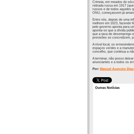
Crimeia, em meados do sécu
retirada russa em 1917 (que
russos e de todos aqueles q
ONU, começassem já amanhã,
Entre nós, depois de uma in
melhore em 2023, fazendo fé
pelo governo aponta para um
aponta-se que a dívida públ
que a taxa de desemprego es
previsões se concretizem, p
A nível local, os ermesinde
espaços verdes e a manutenç
concelho, que continua a não
A terminar, não posso deixar
anunciantes e a todos os er
Por:
Manuel Augusto Dias
Outras Notícias