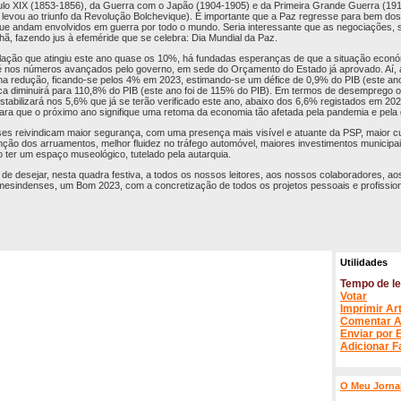
lo XIX (1853-1856), da Guerra com o Japão (1904-1905) e da Primeira Grande Guerra (19
 levou ao triunfo da Revolução Bolchevique). É importante que a Paz regresse para bem do
ue andam envolvidos em guerra por todo o mundo. Seria interessante que as negociações, 
 fazendo jus à efeméride que se celebra: Dia Mundial da Paz.
flação que atingiu este ano quase os 10%, há fundadas esperanças de que a situação econó
 nos números avançados pelo governo, em sede do Orçamento do Estado já aprovado. Aí, a 
a redução, ficando-se pelos 4% em 2023, estimando-se um défice de 0,9% do PIB (este ano
ica diminuirá para 110,8% do PIB (este ano foi de 115% do PIB). Em termos de desemprego 
tabilizará nos 5,6% que já se terão verificado este ano, abaixo dos 6,6% registados em 20
ara que o próximo ano signifique uma retoma da economia tão afetada pela pandemia e pela 
nses reivindicam maior segurança, com uma presença mais visível e atuante da PSP, maior 
ão dos arruamentos, melhor fluidez no tráfego automóvel, maiores investimentos municipai
 ter um espaço museológico, tutelado pela autarquia.
 de desejar, nesta quadra festiva, a todos os nossos leitores, aos nossos colaboradores, a
mesindenses, um Bom 2023, com a concretização de todos os projetos pessoais e profission
Utilidades
Tempo de le
Votar
Imprimir Ar
Comentar A
Enviar por 
Adicionar F
O Meu Jorna