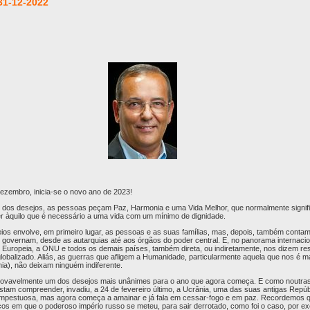
31-12-2022
dezembro, inicia-se o novo ano de 2023!
 dos desejos, as pessoas peçam Paz, Harmonia e uma Vida Melhor, que normalmente signifi
der àquilo que é necessário a uma vida com um mínimo de dignidade.
ios envolve, em primeiro lugar, as pessoas e as suas famílias, mas, depois, também contam
os governam, desde as autarquias até aos órgãos do poder central. E, no panorama internaci
Europeia, a ONU e todos os demais países, também direta, ou indiretamente, nos dizem res
balizado. Aliás, as guerras que afligem a Humanidade, particularmente aquela que nos é m
ia), não deixam ninguém indiferente.
provavelmente um dos desejos mais unânimes para o ano que agora começa. E como noutras
stam compreender, invadiu, a 24 de fevereiro último, a Ucrânia, uma das suas antigas Repú
mpestuosa, mas agora começa a amainar e já fala em cessar-fogo e em paz. Recordemos q
licos em que o poderoso império russo se meteu, para sair derrotado, como foi o caso, por 