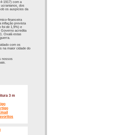
14-1917) com a
s ucranianos, dos
sob os auspícios da
mico-financeira
inflação prevista
 foi de 1,9%) e
o Governo acredita
21. Oxalá estas
guerra.
cuidado com os
s na maior cidade do
os nossos
ais.
itura 3 m
tigo
rtigo
Email
avoritos
l