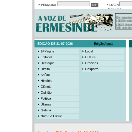
Password
Em arquivo
13558 notí
19421 foto
385 ediçõe
3206 mens
525 registo
EDIÇÃO DE 31-07-2026
Edição Actual
1ª Página
Local
Editorial
Cultura
Destaque
Crónicas
Direito
Desporto
Saúde
História
Ciência
Opinião
Política
Últimas
Galeria
Num Só Clique