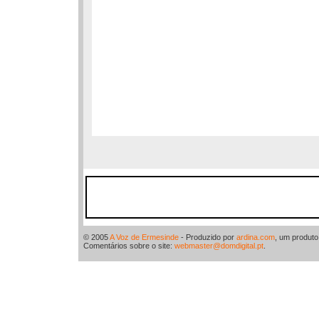
© 2005
A Voz de Ermesinde
- Produzido por
ardina.com
, um produt
Comentários sobre o site:
webmaster@domdigital.pt
.