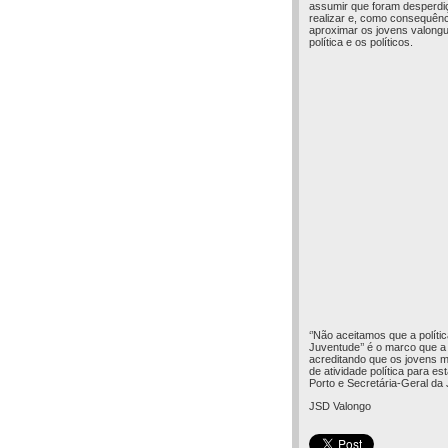
assumir que foram desperdi
realizar e, como consequênci
aproximar os jovens valongu
política e os políticos.
‘’Não aceitamos que a políti
Juventude’’ é o marco que a
acreditando que os jovens 
de atividade política para e
Porto e Secretária-Geral da 
JSD Valongo