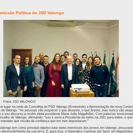
missão Política da JSD Valongo
Fotos JSD VALONGO
ve lugar na sede de Concelhia do PSD Valongo (Ermesinde) a Apresentação da nova Comissã
de Valongo. “As pessoas vão esquecer o que disseste, o que fizeste, mas nunca vão esque
iciou o seu discurso a recém eleita presidente Maria João Magalhães. Com palavras emociona
ncelho de Valongo, afirmando: “sou e serei a Presidente de todos na JSD, para todos, e que
 o mandato que resulta da confiança que em mim depositaram.’’
Valongo tem como principal objetivo lutar pelos interesses dos jovens em Valongo, procuran
o desenvolvimento da sua terra. E, para isso, é imperativo começar por fazer um diagnóstico