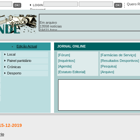
Quero R
Password
Em arquivo
13558 notícias
19421 fotos
385 edições
3206 mensagens
525 registos
Edição Actual
JORNAL ONLINE
Local
[Fórum]
[Farmácias de Serviço]
Painel partidário
[Inquéritos]
[Resultados Desportivos]
[Agenda]
[Pesquisa]
Crónicas
[Estatuto Editorial]
[Arquivo]
Desporto
15-12-2019
rio