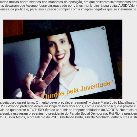
çadas muitas oportunidades nos mandatos da oposição, em que deixaram investimentos estr
a, deixaram que Valongo fosse ultrapassado por vários municípios à sua volta. A JSD Valong
enses da política e, para isso é preciso romper com a imagem negativa que se instaurou na
ca seja puro carreirismo. O mérito deve prevalecer sempre!’’ – disse Maria João Magalhães. 
 JSD Valongo pretende deixar ao longo destes dois anos, com a consciência que o projeto é
mais do que serem o FUTURO têm de assumir as responsabilidades do AGORA. Neste dia que
sta equipa estiveram presentes: o presidente do Partido Social Democrata, Rui Rio, a presiden
JSD, Sofia Matos, o presidente do PSD Distrital do Porto, Alberto Machado, entre outras ilustr