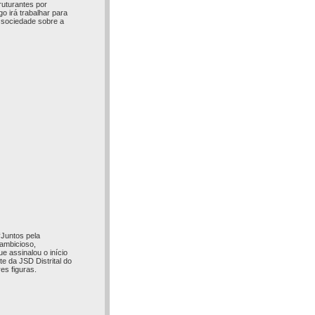
uturantes por
o irá trabalhar para
 sociedade sobre a
“Juntos pela
 ambicioso,
 assinalou o início
te da JSD Distrital do
es figuras.