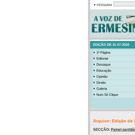
EDIÇÃO DE 31-07-2026
1ª Página
Editorial
Destaque
Educação
Opinião
Direito
Galeria
Num Só Clique
Arquivo: Edição de 
SECÇÃO:
Painel partidá