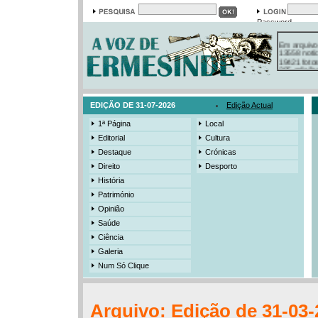
Password
Em arquivo
13558 notí
19421 foto
385 ediçõe
3206 mens
525 registo
EDIÇÃO DE 31-07-2026
Edição Actual
1ª Página
Local
Editorial
Cultura
Destaque
Crónicas
Direito
Desporto
História
Património
Opinião
Saúde
Ciência
Galeria
Num Só Clique
Arquivo: Edição de 31-03-