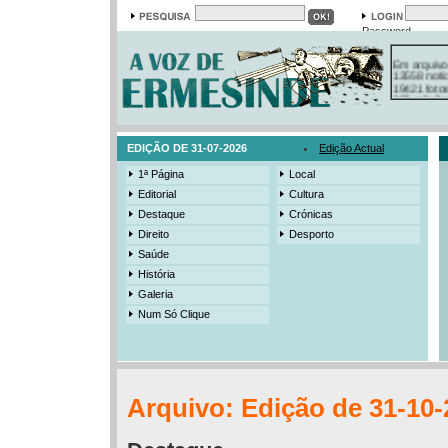
Password
Em arquivo
13558 notí
19421 foto
385 ediçõe
3206 mens
525 registo
EDIÇÃO DE 31-07-2026
Edição Actual
1ª Página
Local
Editorial
Cultura
Destaque
Crónicas
Direito
Desporto
Saúde
História
Galeria
Num Só Clique
Arquivo: Edição de 31-10-