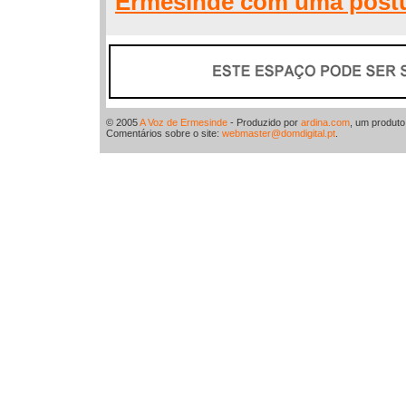
Ermesinde com uma postu
© 2005
A Voz de Ermesinde
- Produzido por
ardina.com
, um produt
Comentários sobre o site:
webmaster@domdigital.pt
.