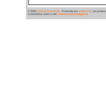
© 2005
A Voz de Ermesinde
- Produzido por
ardina.com
, um produt
Comentários sobre o site:
webmaster@domdigital.pt
.