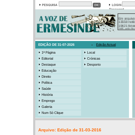
Password
Em arquivo
13558 notí
19421 foto
385 ediçõe
3206 mens
525 registo
EDIÇÃO DE 31-07-2026
Edição Actual
1ª Página
Local
Editorial
Crónicas
Destaque
Desporto
Educação
Direito
Política
Saúde
História
Emprego
Galeria
Num Só Clique
Arquivo: Edição de 31-03-2016