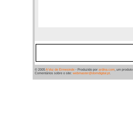
© 2005
A Voz de Ermesinde
- Produzido por
ardina.com
, um produt
Comentários sobre o site:
webmaster@domdigital.pt
.