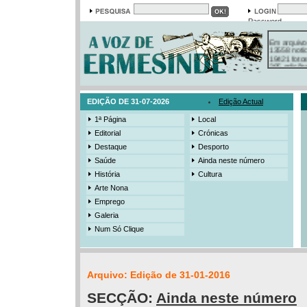
Password
Em arquivo
13558 notí
19421 foto
385 ediçõe
3206 mens
525 registo
EDIÇÃO DE 31-07-2026
Edição Actual
1ª Página
Local
Editorial
Crónicas
Destaque
Desporto
Saúde
Ainda neste número
História
Cultura
Arte Nona
Emprego
Galeria
Num Só Clique
Arquivo: Edição de 31-01-2016
SECÇÃO:
Ainda neste número