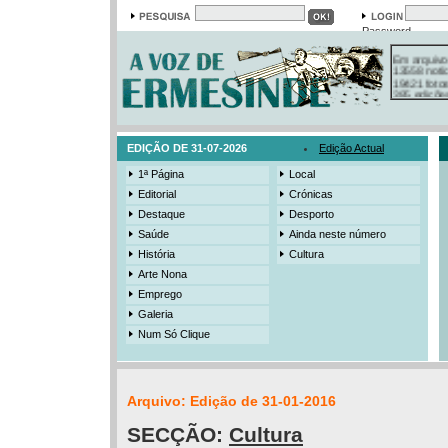
Password
Em arquivo
13558 notí
19421 foto
385 ediçõe
3206 mens
525 registo
EDIÇÃO DE 31-07-2026
Edição Actual
1ª Página
Local
Editorial
Crónicas
Destaque
Desporto
Saúde
Ainda neste número
História
Cultura
Arte Nona
Emprego
Galeria
Num Só Clique
Arquivo: Edição de 31-01-2016
SECÇÃO:
Cultura