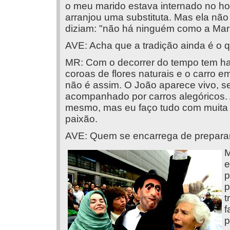
o meu marido estava internado no hos
arranjou uma substituta. Mas ela não
diziam: "não há ninguém como a Mari
AVE: Acha que a tradição ainda é o 
MR: Com o decorrer do tempo tem hav
coroas de flores naturais e o carro e
não é assim. O João aparece vivo, se
acompanhado por carros alegóricos. 
mesmo, mas eu faço tudo com muita 
paixão.
AVE: Quem se encarrega de preparar 
M
e
p
p
t
f
p