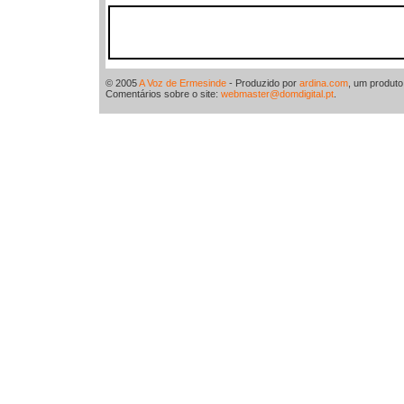
© 2005
A Voz de Ermesinde
- Produzido por
ardina.com
, um produt
Comentários sobre o site:
webmaster@domdigital.pt
.