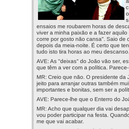
a
c
o
s
ensaios me roubarem horas de desc
viver a minha paixão e a fazer aquil
corre por gosto não cansa". Saio de 
depois da meia-noite. É certo que te
tudo isto tira horas ao meu descanso
AVE: As "deixas" do João vão ser, es
que têm a ver com a política. Parece-l
MR: Creio que não. O presidente da 
jeito para arranjar outras também mu
importantes e bonitas, sem ser a polít
AVE: Parece-lhe que o Enterro do Jo
MR: Acho que qualquer dia vai desap
vou poder participar na festa. Quand
me que vai acabar.