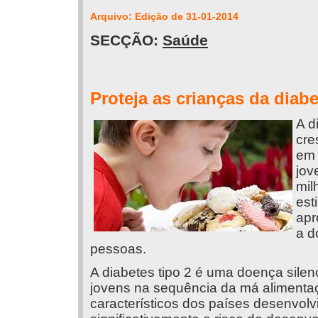
Arquivo: Edição de 31-01-2014
SECÇÃO:
Saúde
Proteja as crianças da diab
A d
cre
em 
jov
mil
est
apr
a d
pessoas.
A diabetes tipo 2 é uma doença sile
jovens na sequência da má alimentaçã
característicos dos países desenvol