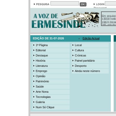
Password
Em arquivo
13558 notí
19421 foto
385 ediçõe
3206 mens
525 registo
EDIÇÃO DE 31-07-2026
Edição Actual
1ª Página
Local
Editorial
Cultura
Destaque
Crónicas
História
Painel partidário
Literatura
Desporto
Emprego
Ainda neste número
Opinião
Património
Saúde
Arte Nona
Tecnologias
Galeria
Num Só Clique