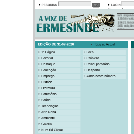
Password
Em arquivo
13558 notí
19421 foto
385 ediçõe
3206 mens
525 registo
EDIÇÃO DE 31-07-2026
Edição Actual
1ª Página
Local
Editorial
Crónicas
Destaque
Painel partidário
Educação
Desporto
Emprego
Ainda neste número
História
Literatura
Património
Saúde
Tecnologias
Arte Nona
Ambiente
Galeria
Num Só Clique