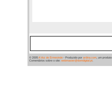
© 2005
A Voz de Ermesinde
- Produzido por
ardina.com
, um produt
Comentários sobre o site:
webmaster@domdigital.pt
.