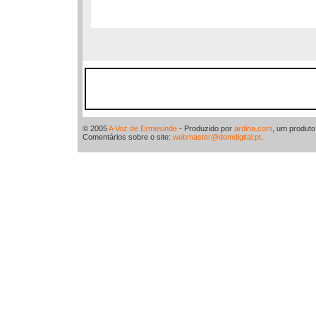
© 2005
A Voz de Ermesinde
- Produzido por
ardina.com
, um produt
Comentários sobre o site:
webmaster@domdigital.pt
.