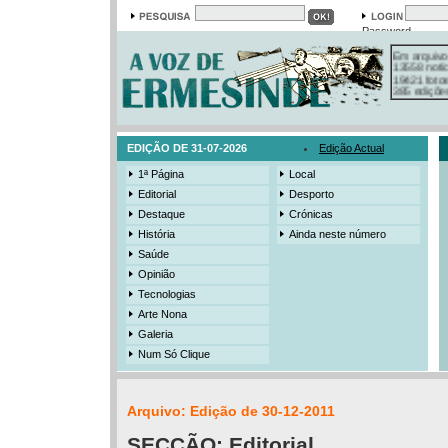
Password
Em arquivo
13558 notí
19421 foto
385 ediçõe
3206 mens
525 registo
EDIÇÃO DE 31-07-2026
Edição Actual
1ª Página
Local
Editorial
Desporto
Destaque
Crónicas
História
Ainda neste número
Saúde
Opinião
Tecnologias
Arte Nona
Galeria
Num Só Clique
Arquivo: Edição de 30-12-2011
SECÇÃO:
Editorial