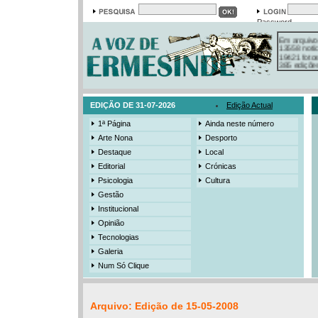
Password
Em arquivo
13558 notí
19421 foto
385 ediçõe
3206 mens
525 registo
EDIÇÃO DE 31-07-2026
Edição Actual
1ª Página
Ainda neste número
Arte Nona
Desporto
Destaque
Local
Editorial
Crónicas
Psicologia
Cultura
Gestão
Institucional
Opinião
Tecnologias
Galeria
Num Só Clique
Arquivo: Edição de 15-05-2008