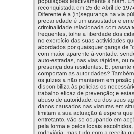
populações efectivamente sintam. Ent
reconquistada em 25 de Abril de 1974
Diferente é a (in)segurança na via púb
precariedade é um assustador eleme
criminalidade relacionada com assal
frequentes, tolhe a liberdade dos c
no exercício das suas actividades qu
abordados por quaisquer gangs de “c
com maior aparente à-vontade, sendo-
auto-estradas, nas vias rápidas, ou 
presença dos residentes. E, perante 
comportam as autoridades? Também a
os juízes a não manterem em prisão 
disponibiliza às polícias os necessá
trabalho eficaz de prevenção; e esta
abuso de autoridade, ou dos seus ag
danos causados nas viaturas em sit
limitam a sua actuação à espera que 
entretanto, vão-se ocupando em acçõ
pela forma e pelos locais escolhidos
rodoviária, mas tudo com a receita q