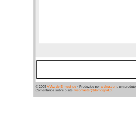
© 2005
A Voz de Ermesinde
- Produzido por
ardina.com
, um produt
Comentários sobre o site:
webmaster@domdigital.pt
.