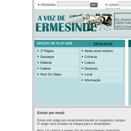
Password
Em arquivo
13558 notí
19421 foto
385 ediçõe
3206 mens
525 registo
EDIÇÃO DE 31-07-2026
Edição Actual
1ª Página
Ainda neste número
Destaque
Crónicas
Editorial
Cultura
Galeria
Desporto
Num Só Clique
Local
Informação
Enviar por email
Envie este artigo por email preenchendo os seguintes campos.
O artigo será enviado na íntegra para o destinatário.
Nota: Os campos a negrito são de preenchimento obrigatório.