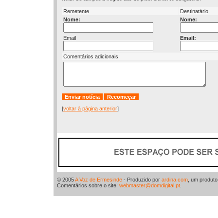
Remetente
Destinatário
Nome:
Nome:
Email
Email:
Comentários adicionais:
[
voltar à página anterior
]
© 2005
A Voz de Ermesinde
- Produzido por
ardina.com
, um produt
Comentários sobre o site:
webmaster@domdigital.pt
.