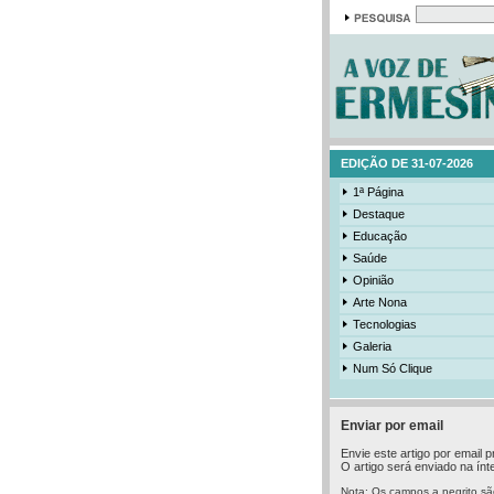
EDIÇÃO DE 31-07-2026
1ª Página
Destaque
Educação
Saúde
Opinião
Arte Nona
Tecnologias
Galeria
Num Só Clique
Enviar por email
Envie este artigo por email
O artigo será enviado na ínte
Nota: Os campos a negrito sã