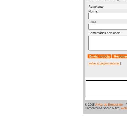
Remetente
Nome:
Email
Comentários adicionais:
[
voltar à página anterior
]
© 2005
A Voz de Ermesinde
- 
Comentários sobre o site:
web