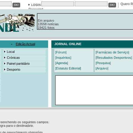
Quero R
Password
Em arquivo
13558 notícias
19421 fotos
385 edições
3206 mensagens
525 registos
Edição Actual
JORNAL ONLINE
Local
[Fórum]
[Farmácias de Serviço]
Crónicas
[Inquéritos]
[Resultados Desportivos]
[Agenda]
[Pesquisa]
Painel partidário
[Estatuto Editorial]
[Arquivo]
Desporto
 preenchendo os seguintes campos.
gra para o destinatário.
o de preenchimento obrigatório.