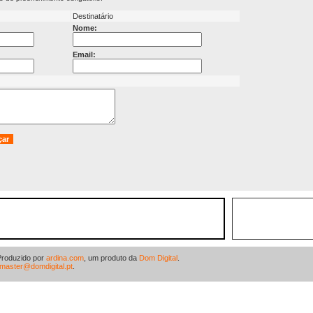
Destinatário
Nome:
Email:
Produzido por
ardina.com
, um produto da
Dom Digital
.
master@domdigital.pt
.