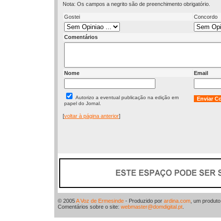
Nota: Os campos a negrito são de preenchimento obrigatório.
Gostei
Concordo
Comentários
Nome
Email
Autorizo a eventual publicação na edição em
papel do Jornal.
[
voltar à página anterior
]
© 2005
A Voz de Ermesinde
- Produzido por
ardina.com
, um produt
Comentários sobre o site:
webmaster@domdigital.pt
.