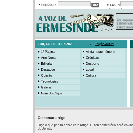
Password
Em arquivo
13558 notí
19421 foto
385 ediçõe
3206 mens
525 registo
EDIÇÃO DE 31-07-2026
Edição Actual
1ª Página
Ainda neste número
Arte Nona
Crónicas
Editorial
Desporto
Destaque
Local
Opinião
Cultura
Tecnologias
Galeria
Num Só Clique
Comentar artigo
Diga o que pensa sobre este Artigo. O seu comentário será envia
do Jornal.