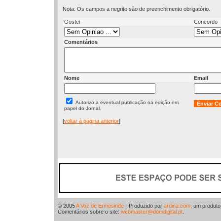
Nota: Os campos a negrito são de preenchimento obrigatório.
Gostei
Concordo
Comentários
Nome
Email
Autorizo a eventual publicação na edição em
papel do Jornal.
[
voltar à página anterior
]
© 2005
A Voz de Ermesinde
- Produzido por
ardina.com
, um produt
Comentários sobre o site:
webmaster@domdigital.pt
.