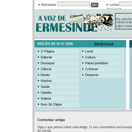
Password
Em arquivo
13558 notí
19421 foto
385 ediçõe
3206 mens
525 registo
EDIÇÃO DE 31-07-2026
Edição Actual
1ª Página
Local
Editorial
Cultura
Destaque
Painel partidário
Ciência
Crónicas
Direito
Desporto
História
Saúde
Opinião
Galeria
Num Só Clique
Comentar artigo
Diga o que pensa sobre este Artigo. O seu comentário será envia
do Jornal.