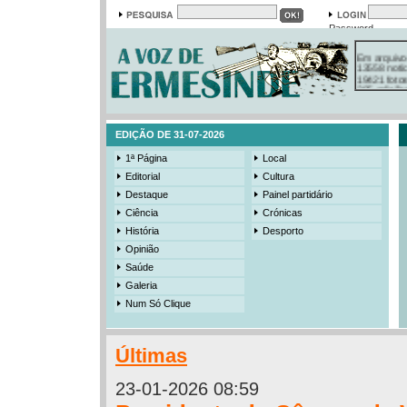
Password
Em arquivo
13558 notí
19421 foto
385 ediçõe
3206 mens
525 registo
EDIÇÃO DE 31-07-2026
1ª Página
Local
Editorial
Cultura
Destaque
Painel partidário
Ciência
Crónicas
História
Desporto
Opinião
Saúde
Galeria
Num Só Clique
Últimas
23-01-2026 08:59