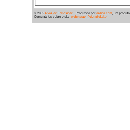
© 2005
A Voz de Ermesinde
- Produzido por
ardina.com
, um produt
Comentários sobre o site:
webmaster@domdigital.pt
.