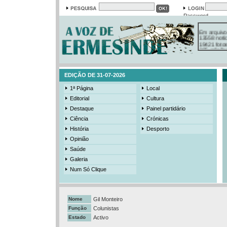
Password
Em arquivo
13558 notí
19421 foto
385 ediçõe
3206 mens
525 registo
EDIÇÃO DE 31-07-2026
1ª Página
Local
Editorial
Cultura
Destaque
Painel partidário
Ciência
Crónicas
História
Desporto
Opinião
Saúde
Galeria
Num Só Clique
Nome
Gil Monteiro
Função
Colunistas
Estado
Activo