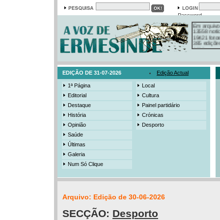
Password
Em arquivo
13558 notí
19421 foto
385 ediçõe
3206 mens
525 registo
EDIÇÃO DE 31-07-2026
Edição Actual
1ª Página
Local
Editorial
Cultura
Destaque
Painel partidário
História
Crónicas
Opinião
Desporto
Saúde
Últimas
Galeria
Num Só Clique
Arquivo: Edição de 30-06-2026
SECÇÃO:
Desporto