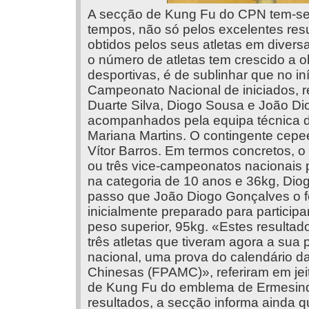
A secção de Kung Fu do CPN tem-se 
tempos, não só pelos excelentes res
obtidos pelos seus atletas em diver
o número de atletas tem crescido a 
desportivas, é de sublinhar que no i
Campeonato Nacional de iniciados, r
Duarte Silva, Diogo Sousa e João Di
acompanhados pela equipa técnica 
Mariana Martins. O contingente cepeen
Vítor Barros. Em termos concretos, 
ou três vice-campeonatos nacionais 
na categoria de 10 anos e 36kg, Dio
passo que João Diogo Gonçalves o fe
inicialmente preparado para participa
peso superior, 95kg. «Estes resultado
três atletas que tiveram agora a sua
nacional, uma prova do calendário d
Chinesas (FPAMC)», referiram em jei
de Kung Fu do emblema de Ermesinde
resultados, a secção informa ainda 