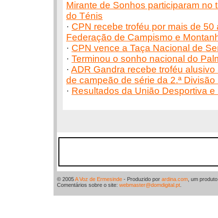
Mirante de Sonhos participaram no t
do Ténis
·
CPN recebe troféu por mais de 50 a
Federação de Campismo e Montanh
·
CPN vence a Taça Nacional de Se
·
Terminou o sonho nacional do Palm
·
ADR Gandra recebe troféu alusivo à
de campeão de série da 2.ª Divisão D
·
Resultados da União Desportiva e 
© 2005
A Voz de Ermesinde
- Produzido por
ardina.com
, um produt
Comentários sobre o site:
webmaster@domdigital.pt
.