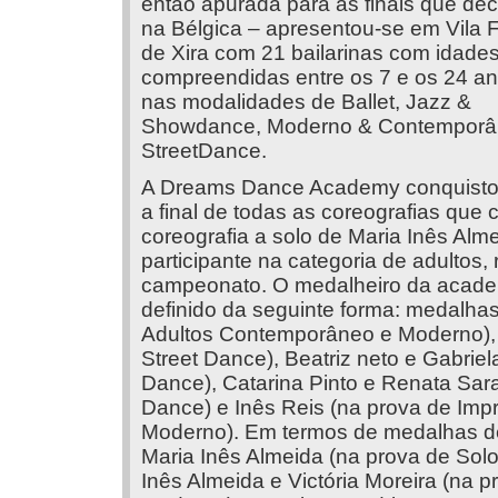
então apurada para as finais que de
na Bélgica – apresentou-se em Vila 
de Xira com 21 bailarinas com idade
compreendidas entre os 7 e os 24 an
nas modalidades de Ballet, Jazz &
Showdance, Moderno & Contemporâ
StreetDance.
A Dreams Dance Academy conquistou 
a final de todas as coreografias que
coreografia a solo de Maria Inês Alme
participante na categoria de adultos,
campeonato. O medalheiro da acade
definido da seguinte forma: medalhas
Adultos Contemporâneo e Moderno), 
Street Dance), Beatriz neto e Gabriel
Dance), Catarina Pinto e Renata Sara
Dance) e Inês Reis (na prova de Im
Moderno). Em termos de medalhas de
Maria Inês Almeida (na prova de Sol
Inês Almeida e Victória Moreira (na