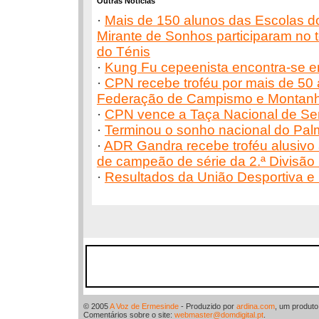
Outras Notícias
·
Mais de 150 alunos das Escolas do
Mirante de Sonhos participaram no t
do Ténis
·
Kung Fu cepeenista encontra-se e
·
CPN recebe troféu por mais de 50 a
Federação de Campismo e Montanh
·
CPN vence a Taça Nacional de Se
·
Terminou o sonho nacional do Palm
·
ADR Gandra recebe troféu alusivo à
de campeão de série da 2.ª Divisão D
·
Resultados da União Desportiva e 
© 2005
A Voz de Ermesinde
- Produzido por
ardina.com
, um produt
Comentários sobre o site:
webmaster@domdigital.pt
.