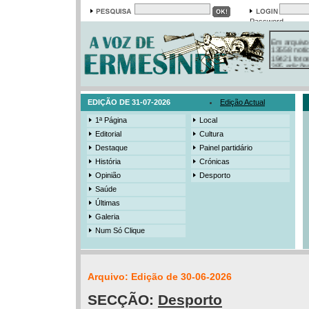
Password
Em arquivo
13558 notí
19421 foto
385 ediçõe
3206 mens
525 registo
EDIÇÃO DE 31-07-2026
Edição Actual
1ª Página
Local
Editorial
Cultura
Destaque
Painel partidário
História
Crónicas
Opinião
Desporto
Saúde
Últimas
Galeria
Num Só Clique
Arquivo: Edição de 30-06-2026
SECÇÃO:
Desporto