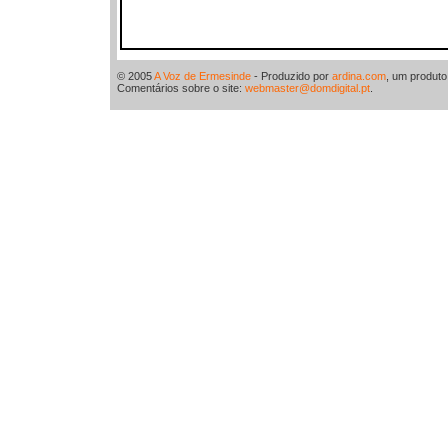
© 2005
A Voz de Ermesinde
- Produzido por
ardina.com
, um produt
Comentários sobre o site:
webmaster@domdigital.pt
.