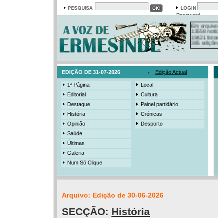
Password
Em arquivo
13558 notí
19421 foto
385 ediçõe
3206 mens
525 registo
EDIÇÃO DE 31-07-2026
Edição Actual
1ª Página
Local
Editorial
Cultura
Destaque
Painel partidário
História
Crónicas
Opinião
Desporto
Saúde
Últimas
Galeria
Num Só Clique
Arquivo: Edição de 30-06-2026
SECÇÃO:
História