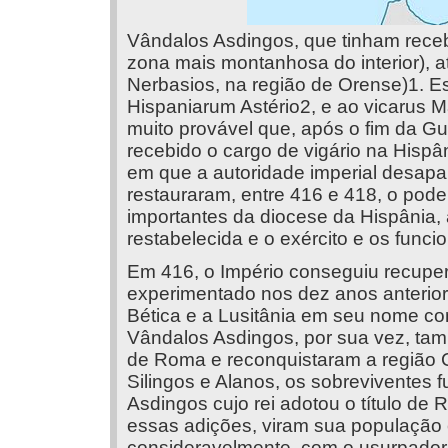
Vândalos Asdingos, que tinham receb
zona mais montanhosa do interior), 
Nerbasios, na região de Orense)1. E
Hispaniarum Astério2, e ao vicarus 
muito provável que, após o fim da Gu
recebido o cargo de vigário na Hisp
em que a autoridade imperial desap
restauraram, entre 416 e 418, o pode
importantes da diocese da Hispânia, 
restabelecida e o exército e os funci
Em 416, o Império conseguiu recuper
experimentado nos dez anos anterior
Bética e a Lusitânia em seu nome c
Vândalos Asdingos, por sua vez, tam
de Roma e reconquistaram a região C
Silingos e Alanos, os sobreviventes f
Asdingos cujo rei adotou o título d
essas adições, viram sua população 
consideravelmente, com o usurpador