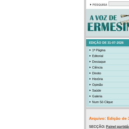
EDIÇÃO DE 31-07-2026
1ª Página
Editorial
Destaque
Ciência
Direito
História
Opinião
Saúde
Galeria
Num Só Clique
Arquivo: Edição de 
SECÇÃO:
Painel partidá