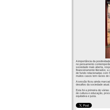
A importância da positividad
no pensamento contemporâne
sociedade mais aberta, respei
financeiramente literados; a
de fundo relacionadas com S
muitos casos tem rácios de m
A sessão ficou ainda marcada
desafios da sociedade atual.
Esta foi a primeira de vária
de cultura e educação, procu
equitativa e justa.