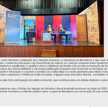
e como elemento catalisador das relações humanas; a relevância do liberalismo e das suas di
o; o papel da educação e da transmissão de valores às crianças enquanto base fundamen
tadora e equilibrada; o equilíbrio entre a influência da família e da escola na formação de fut
 cultura da responsabilidade e da responsabilização enquanto eixo essencial na formação do 
aúde e Educação e o quanto a Gestão (ou a falta dela) é a razão apontada para falhas ne
eios superiores é Média da União Europeia; a ligação entre princípios liberais, sociedade civ
 pela forte participação do público presente, que contribuiu para um debate dinâmico e plur
s palestras que o Núcleo de Valongo da Iniciativa Liberal pretende promover ao longo de 2026
rando incentivar a reflexão pública sobre o papel do liberalismo na construção de uma socie