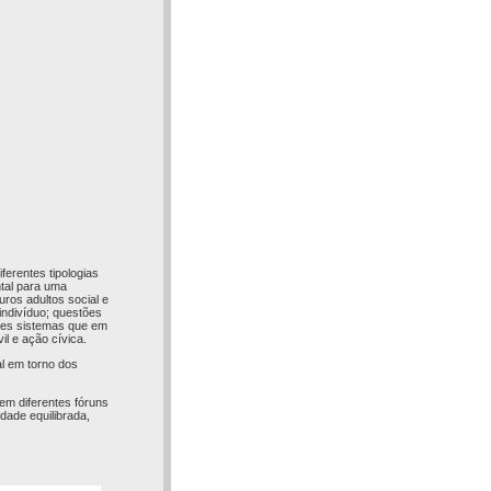
ferentes tipologias
tal para uma
uros adultos social e
indivíduo; questões
sses sistemas que em
il e ação cívica.
al em torno dos
 em diferentes fóruns
dade equilibrada,