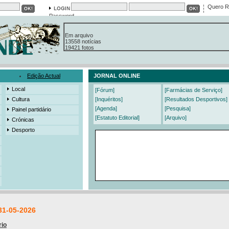
Quero R
Password
Em arquivo
13558 notícias
19421 fotos
385 edições
3206 mensagens
525 registos
Edição Actual
JORNAL ONLINE
Local
[Fórum]
[Farmácias de Serviço]
Cultura
[Inquéritos]
[Resultados Desportivos]
[Agenda]
[Pesquisa]
Painel partidário
[Estatuto Editorial]
[Arquivo]
Crónicas
Desporto
31-05-2026
rio