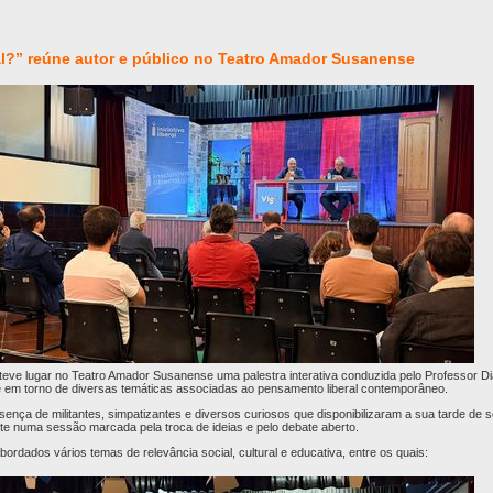
al?” reúne autor e público no Teatro Amador Susanense
teve lugar no Teatro Amador Susanense uma palestra interativa conduzida pelo Professor Di
e em torno de diversas temáticas associadas ao pensamento liberal contemporâneo.
esença de militantes, simpatizantes e diversos curiosos que disponibilizaram a sua tarde de s
ente numa sessão marcada pela troca de ideias e pelo debate aberto.
bordados vários temas de relevância social, cultural e educativa, entre os quais: