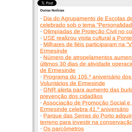
Outras Notícias
·
Dia do Agrupamento de Escolas d
celebrado sob o tema “Personalida
·
Olimpíadas de Proteção Civil no c
·
USE realizou visita cultural a Pont
·
Milhares de fiéis participaram na “V
Ermesinde
·
Número de atropelamentos aument
últimos 30 dias de atividade operac
de Ermesinde
·
Programa do 105.º aniversário do
Voluntários de Ermesinde
·
GNR alerta para aumento das burlas
prevenção dos cidadãos
·
Associação de Promoção Social e 
Ermesinde celebra 41.º aniversário
·
Parque das Serras do Porto adquir
terreno para investir na conservaçã
·
Os parcómetros