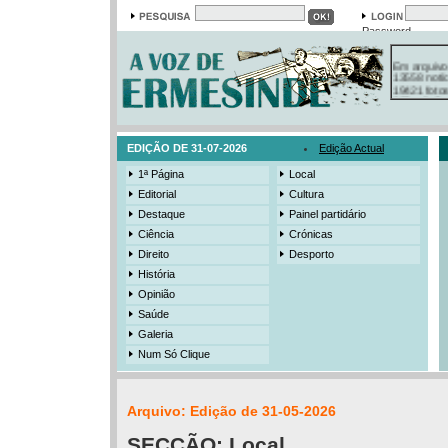
Password
Em arquivo
13558 notí
19421 foto
385 ediçõe
3206 mens
525 registo
EDIÇÃO DE 31-07-2026
Edição Actual
1ª Página
Local
Editorial
Cultura
Destaque
Painel partidário
Ciência
Crónicas
Direito
Desporto
História
Opinião
Saúde
Galeria
Num Só Clique
Arquivo: Edição de 31-05-2026
SECÇÃO:
Local