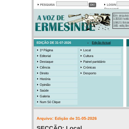
Password
Em arquivo
13558 notí
19421 foto
385 ediçõe
3206 mens
525 registo
EDIÇÃO DE 31-07-2026
Edição Actual
1ª Página
Local
Editorial
Cultura
Destaque
Painel partidário
Ciência
Crónicas
Direito
Desporto
História
Opinião
Saúde
Galeria
Num Só Clique
Arquivo: Edição de 31-05-2026
SECÇÃO:
Local