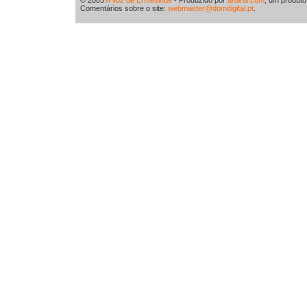
© 2005
A Voz de Ermesinde
- Produzido por
ardina.com
, um produt
Comentários sobre o site:
webmaster@domdigital.pt
.