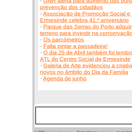
·
GNR alerta para aumento das burlas
prevenção dos cidadãos
·
Associação de Promoção Social e 
Ermesinde celebra 41.º aniversário
·
Parque das Serras do Porto adquir
terreno para investir na conservaçã
·
Os parcómetros
·
Falta pintar a passadeira!
·
O dia 25 de Abril também foi lembr
ATL do Centro Social de Ermesinde
·
Galeria de Arte evidenciou a criati
novos no âmbito do Dia da Família
·
Agenda de junho