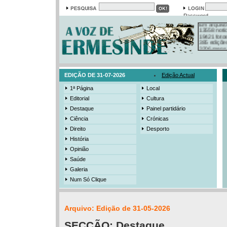
Em arquivo
Password
13558 notí
19421 foto
385 ediçõe
3206 mens
525 registo
EDIÇÃO DE 31-07-2026
Edição Actual
1ª Página
Local
Editorial
Cultura
Destaque
Painel partidário
Ciência
Crónicas
Direito
Desporto
História
Opinião
Saúde
Galeria
Num Só Clique
Arquivo: Edição de 31-05-2026
SECÇÃO:
Destaque