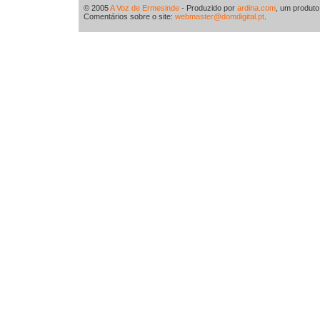
© 2005
A Voz de Ermesinde
- Produzido por
ardina.com
, um produt
Comentários sobre o site:
webmaster@domdigital.pt
.