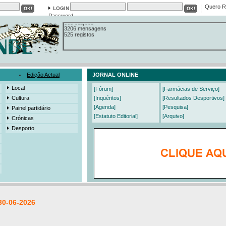
Em arquivo
Quero R
13558 notícias
19421 fotos
Password
385 edições
3206 mensagens
525 registos
Edição Actual
JORNAL ONLINE
Local
[Fórum]
[Farmácias de Serviço]
Cultura
[Inquéritos]
[Resultados Desportivos]
[Agenda]
[Pesquisa]
Painel partidário
[Estatuto Editorial]
[Arquivo]
Crónicas
Desporto
30-06-2026