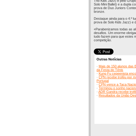
Trio Kids Jazz) e pelo Grupo
Solo Mini Ballet) e a dupla c
prova de Duo Juniors Cont
bronze.
Destaque ainda para o 4.º lu
prova de Solo Kids Jazz) e 
«Parabenizamos todas as alun
desafios. Um enorme obriga
tudo fazem para que estes
competição.
Outras Notícias
·
Mais de 150 alunos das E
da Festa do Ténis
·
Kung Fu cepeenista enco
·
CPN recebe troféu por m
Portugal
·
CPN vence a Taça Nacio
·
Terminou o sonho naciona
·
ADR Gandra recebe troféu 
·
Resultados da União Desp