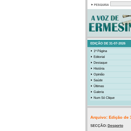
EDIÇÃO DE 31-07-2026
1ª Página
Editorial
Destaque
História
Opinião
Saúde
Últimas
Galeria
Num Só Clique
Arquivo: Edição de 
SECÇÃO:
Desporto