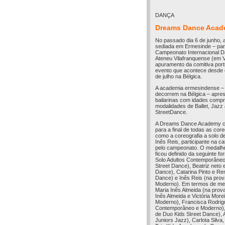
DANÇA
Dreams Dance Acade
No passado dia 6 de junho,
sediada em Ermesinde – part
Campeonato Internacional D
Ateneu Vilafranquense (em V
apuramento da comitiva portu
evento que acontece desde o
de julho na Bélgica.
A academia ermesindense – q
decorrem na Bélgica – apre
bailarinas com idades compr
modalidades de Ballet, Ja
StreetDance.
A Dreams Dance Academy con
para a final de todas as cor
como a coreografia a solo d
Inês Reis, participante na c
pelo campeonato. O medalh
ficou definido da seguinte f
Solo Adultos Contemporâneo 
Street Dance), Beatriz neto 
Dance), Catarina Pinto e Re
Dance) e Inês Reis (na pro
Moderno). Em termos de med
Maria Inês Almeida (na prov
Inês Almeida e Victória Mor
Moderno), Francisca Rodrigu
Contemporâneo e Moderno), L
de Duo Kids Street Dance), A
Juniors Jazz), Carlota Silv