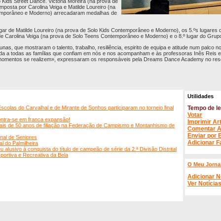
 Kids Street Dance. Victória Moreira (na prova de
omposta por Carolina Veiga e Matilde Loureiro (na
emporâneo e Moderno) arrecadaram medalhas de
gar de Matilde Loureiro (na prova de Solo Kids Contemporâneo e Moderno), os 5.ºs lugares d
de Carolina Veiga (na prova de Solo Teens Contemporâneo e Moderno) e o 8.º lugar do Grup
as, que mostraram o talento, trabalho, resiliência, espirito de equipa e atitude num palco 
da a todas as famílias que confiam em nós e nos acompanham e às professoras Inês Reis e
 momentos se realizem», expressaram os responsáveis pela Dreams Dance Academy no res
Utilidades
scolas do Carvalhal e de Mirante de Sonhos participaram no torneio final
Tempo de le
Votar
ntra-se em franca expansão!
Imprimir Ar
ais de 50 anos de filiação na Federação de Campismo e Montanhismo de
Comentar A
Enviar por 
nal de Seniores
Adicionar F
l do Palmilheira
alusivo à conquista do título de campeão de série da 2.ª Divisão Distrital
ortiva e Recreativa da Bela
O Meu Jorna
Adicionar N
Ver Notícia