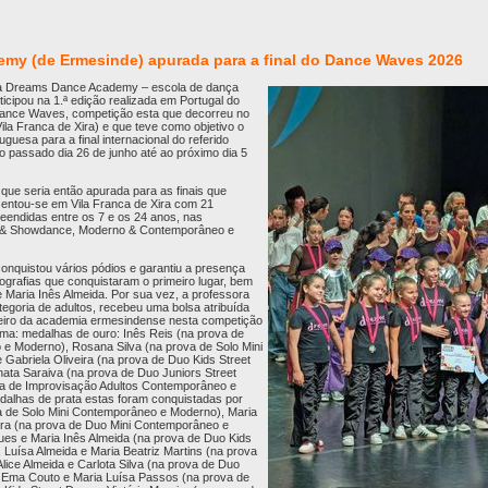
my (de Ermesinde) apurada para a final do Dance Waves 2026
 a Dreams Dance Academy – escola de dança
icipou na 1.ª edição realizada em Portugal do
ance Waves, competição esta que decorreu no
ila Franca de Xira) e que teve como objetivo o
guesa para a final internacional do referido
 passado dia 26 de junho até ao próximo dia 5
ue seria então apurada para as finais que
sentou-se em Vila Franca de Xira com 21
eendidas entre os 7 e os 24 anos, nas
zz & Showdance, Moderno & Contemporâneo e
quistou vários pódios e garantiu a presença
eografias que conquistaram o primeiro lugar, bem
e Maria Inês Almeida. Por sua vez, a professora
ategoria de adultos, recebeu uma bolsa atribuída
eiro da academia ermesindense nesta competição
orma: medalhas de ouro: Inês Reis (na prova de
e Moderno), Rosana Silva (na prova de Solo Mini
e Gabriela Oliveira (na prova de Duo Kids Street
nata Saraiva (na prova de Duo Juniors Street
va de Improvisação Adultos Contemporâneo e
alhas de prata estas foram conquistadas por
a de Solo Mini Contemporâneo e Moderno), Maria
eira (na prova de Duo Mini Contemporâneo e
es e Maria Inês Almeida (na prova de Duo Kids
uísa Almeida e Maria Beatriz Martins (na prova
lice Almeida e Carlota Silva (na prova de Duo
a, Ema Couto e Maria Luísa Passos (na prova de