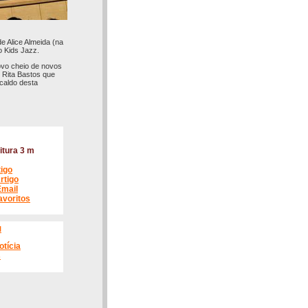
e Alice Almeida (na
o Kids Jazz.
novo cheio de novos
 Rita Bastos que
caldo desta
itura 3 m
tigo
rtigo
Email
avoritos
l
otícia
s