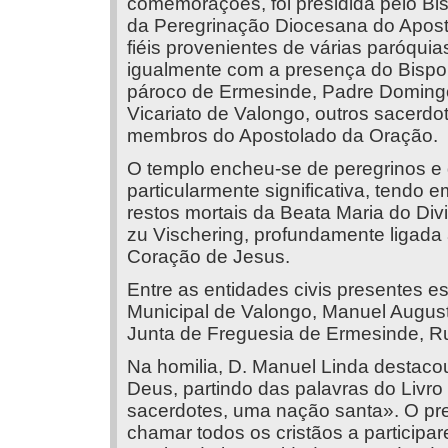
comemorações, foi presidida pelo Bis
da Peregrinação Diocesana do Apost
fiéis provenientes de várias paróqui
igualmente com a presença do Bispo A
pároco de Ermesinde, Padre Domingo
Vicariato de Valongo, outros sacerdo
membros do Apostolado da Oração.
O templo encheu-se de peregrinos e
particularmente significativa, tendo 
restos mortais da Beata Maria do Div
zu Vischering, profundamente ligada
Coração de Jesus.
Entre as entidades civis presentes e
Municipal de Valongo, Manuel Augusto
Junta de Freguesia de Ermesinde, Ru
Na homilia, D. Manuel Linda destaco
Deus, partindo das palavras do Livr
sacerdotes, uma nação santa». O pr
chamar todos os cristãos a participa