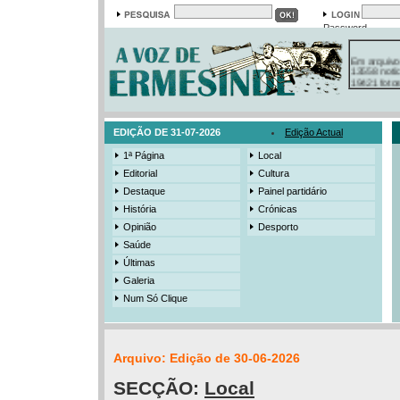
Password
Em arquivo
13558 notí
19421 foto
385 ediçõe
3206 mens
525 registo
EDIÇÃO DE 31-07-2026
Edição Actual
1ª Página
Local
Editorial
Cultura
Destaque
Painel partidário
História
Crónicas
Opinião
Desporto
Saúde
Últimas
Galeria
Num Só Clique
Arquivo: Edição de 30-06-2026
SECÇÃO:
Local