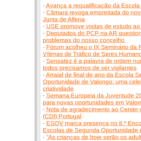
·
Avança a requalificação da Escola
·
Câmara revoga empreitada do novo
Junta de Alfena
·
USE promove visitas de estudo ao
·
Deputados do PCP na AR questio
problemas do nosso concelho
·
Fórum acolheu o IX Seminário da 
Vítimas de Tráfico de Seres Human
·
Sensatez é a palavra de ordem n
todos precisamos de ser vigilantes
·
Arraial de final de ano da Escola 
Oportunidade de Valongo: uma cele
criatividade
·
Semana Europeia da Juventude 202
para novas oportunidades em Valo
·
Nota de agradecimento ao Center of
(CDI) Portugal
·
ESOV marca presença no 8.º Enco
Escolas de Segunda Oportunidade
·
“As crianças de hoje serão os adu