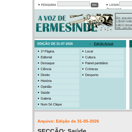
Password
Em arquivo
13558 notí
19421 foto
385 ediçõe
3206 mens
525 registo
EDIÇÃO DE 31-07-2026
Edição Actual
1ª Página
Local
Editorial
Cultura
Destaque
Painel partidário
Ciência
Crónicas
Direito
Desporto
História
Opinião
Saúde
Galeria
Num Só Clique
Arquivo: Edição de 31-05-2026
SECÇÃO:
Saúde