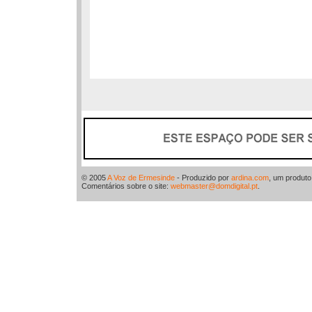
© 2005
A Voz de Ermesinde
- Produzido por
ardina.com
, um produt
Comentários sobre o site:
webmaster@domdigital.pt
.