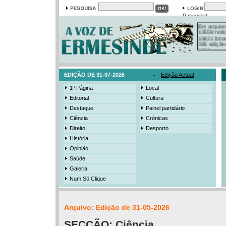
Password
Em arquivo
13558 notí
19421 foto
385 ediçõe
3206 mens
525 registo
EDIÇÃO DE 31-07-2026
Edição Actual
1ª Página
Local
Editorial
Cultura
Destaque
Painel partidário
Ciência
Crónicas
Direito
Desporto
História
Opinião
Saúde
Galeria
Num Só Clique
Arquivo: Edição de 31-05-2026
SECÇÃO:
Ciência