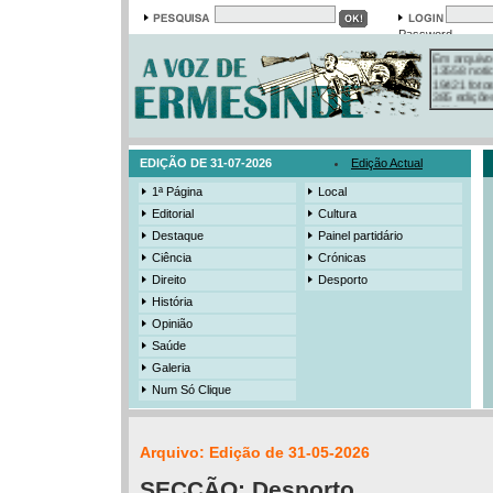
Password
Em arquivo
13558 notí
19421 foto
385 ediçõe
3206 mens
525 registo
EDIÇÃO DE 31-07-2026
Edição Actual
1ª Página
Local
Editorial
Cultura
Destaque
Painel partidário
Ciência
Crónicas
Direito
Desporto
História
Opinião
Saúde
Galeria
Num Só Clique
Arquivo: Edição de 31-05-2026
SECÇÃO:
Desporto