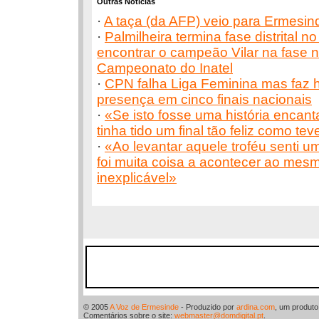
Outras Notícias
·
A taça (da AFP) veio para Ermesin
·
Palmilheira termina fase distrital no
encontrar o campeão Vilar na fase n
Campeonato do Inatel
·
CPN falha Liga Feminina mas faz h
presença em cinco finais nacionais
·
«Se isto fosse uma história encant
tinha tido um final tão feliz como tev
·
«Ao levantar aquele troféu senti 
foi muita coisa a acontecer ao mesm
inexplicável»
© 2005
A Voz de Ermesinde
- Produzido por
ardina.com
, um produt
Comentários sobre o site:
webmaster@domdigital.pt
.