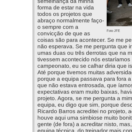
semelhança da minha
forma de estar na vida
todos os projetos que
abraço normalmente faço-
o sempre com a
Foto JFE
convicção de que as
coisas são para acontecer. Se me pe
não esperava. Se me pergunta que i
umas duas ou três derrotas que na m
tivessem acontecido nós estaríamos ho
campeonato, eu se calhar diria que i
Até porque tivemos muitas adversidad
porque a equipa passava para fora 
que não estava entrosada, que íamos 
expectativas eram muito baixas, havi
projeto. Agora, se me pergunta a mim
equipa, eu digo que sim, porque des
Ricardo Barros acreditei no projeto, 
houve aqui uma simbiose muito bonit
gente (de fora) a acreditar nisto, mas
equipa técnica, do treinador mais c