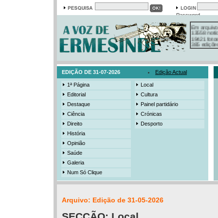
Password
Em arquivo
13558 notí
19421 foto
385 ediçõe
3206 mens
525 registo
EDIÇÃO DE 31-07-2026
Edição Actual
1ª Página
Local
Editorial
Cultura
Destaque
Painel partidário
Ciência
Crónicas
Direito
Desporto
História
Opinião
Saúde
Galeria
Num Só Clique
Arquivo: Edição de 31-05-2026
SECÇÃO:
Local