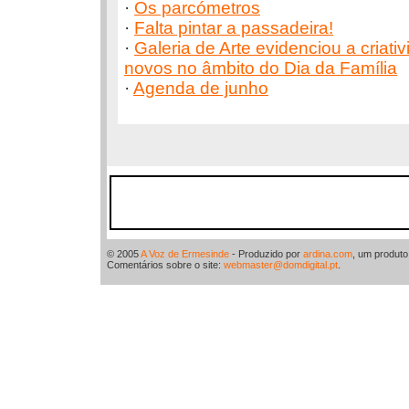
·
Os parcómetros
·
Falta pintar a passadeira!
·
Galeria de Arte evidenciou a criati
novos no âmbito do Dia da Família
·
Agenda de junho
© 2005
A Voz de Ermesinde
- Produzido por
ardina.com
, um produt
Comentários sobre o site:
webmaster@domdigital.pt
.