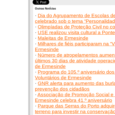
Outras Notícias
·
Dia do Agrupamento de Escolas d
celebrado sob o tema “Personalida
·
Olimpíadas de Proteção Civil no c
·
USE realizou visita cultural a Pont
·
Maleitas de Ermesinde
·
Milhares de fiéis participaram na “V
Ermesinde
·
Número de atropelamentos aument
últimos 30 dias de atividade operac
de Ermesinde
·
Programa do 105.º aniversário do
Voluntários de Ermesinde
·
GNR alerta para aumento das burlas
prevenção dos cidadãos
·
Associação de Promoção Social e 
Ermesinde celebra 41.º aniversário
·
Parque das Serras do Porto adquir
terreno para investir na conservaçã