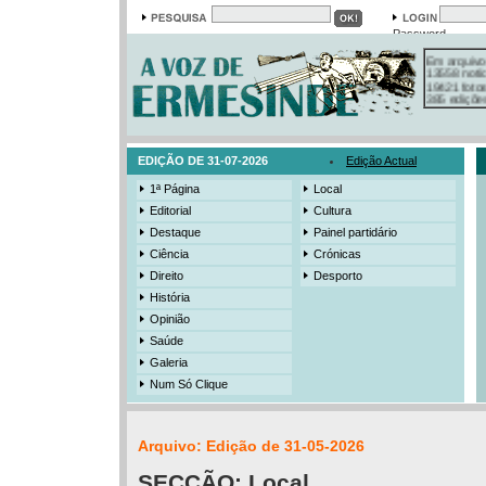
Password
Em arquivo
13558 notí
19421 foto
385 ediçõe
3206 mens
525 registo
EDIÇÃO DE 31-07-2026
Edição Actual
1ª Página
Local
Editorial
Cultura
Destaque
Painel partidário
Ciência
Crónicas
Direito
Desporto
História
Opinião
Saúde
Galeria
Num Só Clique
Arquivo: Edição de 31-05-2026
SECÇÃO:
Local