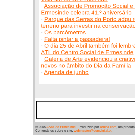
·
Associação de Promoção Social e 
Ermesinde celebra 41.º aniversário
·
Parque das Serras do Porto adquir
terreno para investir na conservaçã
·
Os parcómetros
·
Falta pintar a passadeira!
·
O dia 25 de Abril também foi lembr
ATL do Centro Social de Ermesinde
·
Galeria de Arte evidenciou a criati
novos no âmbito do Dia da Família
·
Agenda de junho
© 2005
A Voz de Ermesinde
- Produzido por
ardina.com
, um produt
Comentários sobre o site:
webmaster@domdigital.pt
.