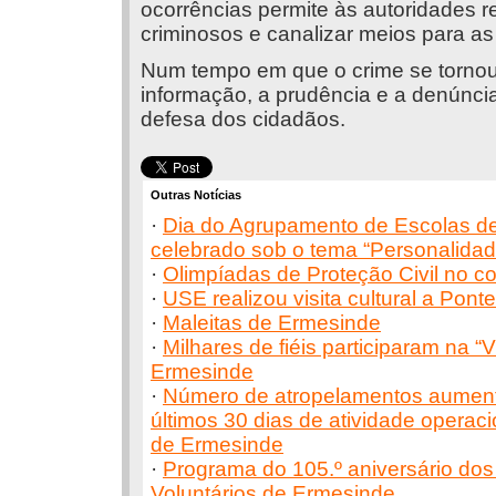
ocorrências permite às autoridades r
criminosos e canalizar meios para a
Num tempo em que o crime se tornou c
informação, a prudência e a denúncia
defesa dos cidadãos.
Outras Notícias
·
Dia do Agrupamento de Escolas d
celebrado sob o tema “Personalida
·
Olimpíadas de Proteção Civil no c
·
USE realizou visita cultural a Pont
·
Maleitas de Ermesinde
·
Milhares de fiéis participaram na “V
Ermesinde
·
Número de atropelamentos aument
últimos 30 dias de atividade operac
de Ermesinde
·
Programa do 105.º aniversário do
Voluntários de Ermesinde