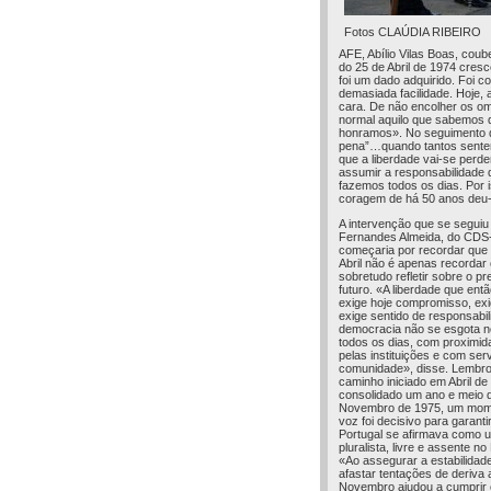
Fotos CLAÚDIA RIBEIRO
AFE, Abílio Vilas Boas, coube
do 25 de Abril de 1974 cres
foi um dado adquirido. Foi 
demasiada facilidade. Hoje, 
cara. De não encolher os om
normal aquilo que sabemos 
honramos». No seguimento d
pena”…quando tantos sentem
que a liberdade vai-se perde
assumir a responsabilidade d
fazemos todos os dias. Por 
coragem de há 50 anos deu-
A intervenção que se seguiu
Fernandes Almeida, do CDS
começaria por recordar que 
Abril não é apenas recordar
sobretudo refletir sobre o pr
futuro. «A liberdade que ent
exige hoje compromisso, exi
exige sentido de responsabil
democracia não se esgota no
todos os dias, com proximid
pelas instituições e com ser
comunidade», disse. Lembro
caminho iniciado em Abril de
consolidado um ano e meio 
Novembro de 1975, um mom
voz foi decisivo para garant
Portugal se afirmava como
pluralista, livre e assente no
«Ao assegurar a estabilidade 
afastar tentações de deriva a
Novembro ajudou a cumprir 