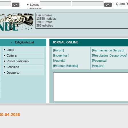
Quero R
Em arquivo
Password
13558 notícias
19421 fotos
385 edições
3206 mensagens
525 registos
Edição Actual
JORNAL ONLINE
Local
[Fórum]
[Farmácias de Serviço]
Cultura
[Inquéritos]
[Resultados Desportivos]
[Agenda]
[Pesquisa]
Painel partidário
[Estatuto Editorial]
[Arquivo]
Crónicas
Desporto
30-04-2026