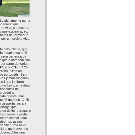
edito plenamente numa
smo tempo que
 de vida, o acesso a
es que exigem ação.
 antes de terminar a
ser um projeto vivo.
to pelo Chega, que
ão frisaria que o 25
a será pertença da
 que a data tem tido
 por parte de vários
o PS e o PCP. «O 25
tidos, elites ou
ovo português. Sem
os jamais vingaria».
Nuno Lobo lembrou
 de 1975, uma data
 conquista da
verdadeira
data oposta, mas
 25 de Abril). O 25
o despertar para a
ortugal que
de definir e traçar o
l abriu-nos a porta
vembro impediu que
e deu-nos assim
 escolher uma nova
idedigna que devemos
douras. A história