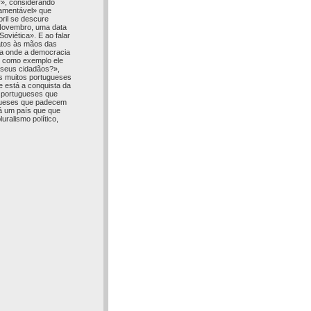
or», considerando
lamentável» que
bril se descure
 Novembro, uma data
viética». E ao falar
atos às mãos das
ça onde a democracia
do como exemplo ele
 seus cidadãos?»,
os muitos portugueses
 está a conquista da
á portugueses que
gueses que padecem
á um país que que
ralismo político,