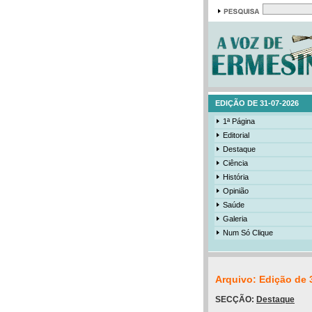
EDIÇÃO DE 31-07-2026
1ª Página
Editorial
Destaque
Ciência
História
Opinião
Saúde
Galeria
Num Só Clique
Arquivo: Edição de 
SECÇÃO:
Destaque