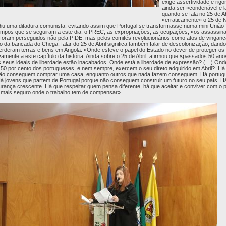
exige assertividade e rig
ainda ser «condenável e 
quando se fala no 25 de A
«erraticamente» o 25 de
u uma ditadura comunista, evitando assim que Portugal se transformasse numa mini União So
tempos que se seguiram a este dia: o PREC, as expropriações, as ocupações, «os assassin
 foram perseguidos não pela PIDE, mas pelos comités revolucionários como atos de vingan
ro da bancada do Chega, falar do 25 de Abril significa também falar de descolonização, dan
 perderam terras e bens em Angola. «Onde esteve o papel do Estado no dever de proteger os
amente a este capítulo da história. Ainda sobre o 25 de Abril, afirmou que «passados 50 an
 seus ideais de liberdade estão inacabados. Onde está a liberdade de expressão? (…) Onde
 50 por cento dos portugueses, e nem sempre, exercem o seu direto adquirido em Abril?. H
 não conseguem comprar uma casa, enquanto outros que nada fazem conseguem. Há portu
á jovens que partem de Portugal porque não conseguem construir um futuro no seu país. H
rança crescente. Há que respeitar quem pensa diferente, há que aceitar e conviver com o plu
, mais seguro onde o trabalho tem de compensar».