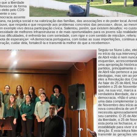
o que a liberdade
lorescer de forma
 eleito pelo CDS-
ente o seu
ocracia assente
na, na justiça social e na valorização das famílias, das associações e do poder local. Acr
ue ouve, que respeita e que responde aos problemas concretos das pessoas», disse, ao me
exemplo vivo dessa participação cívica. Salientou, porém, que existem desafios: «o custo
cessidade de melhores infraestruturas e de mais oportunidades para os jovens são realidad
ssas dificuldades, é enfrentá-las com seriedade, com rigor e com sentido de missão», referiu
ta de esperança»: «A democracia portuguesa, com todas as suas imperfeições, continua a 
ção, cuidar dela, fortalecê-la e transmiti-la melhor do que a recebemos».
Seguiu-se Nuno Lobo, elei
no início da sua intervenç
de Abril «não é nem nunc
esquerda», acrescentando
uma apropriação histórica
partidos, principalmente 
de Abril não pertence a par
ideologias, mas sim ao p
eles a Revolução dos Crav
Ao falar do 25 de Abril, 
também o 25 de Novembro
que, na sua voz, marca a
verdadeira liberdade, da 
democracia. «Não é uma 
uma data complementar (ao
de Novembro deu início a
nova consciência de um P
necessita apressadamente 
seu caminho. O 25 de Abri
da liberdade, o 25 de No
esta porta se fechasse, 
estabilidade para viver e
direção. É esta leitura f
transmitir às gerações vin