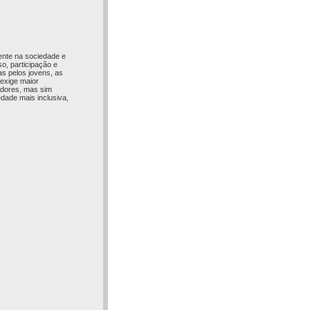
ente na sociedade e
o, participação e
as pelos jovens, as
 exige maior
adores, mas sim
edade mais inclusiva,