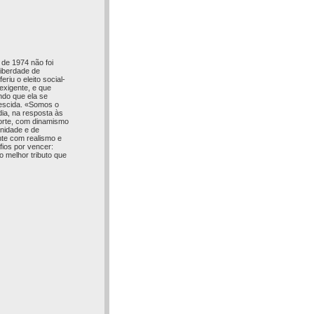
 de 1974 não foi
liberdade de
riu o eleito social-
exigente, e que
ndo que ela se
crescida. «Somos o
dia, na resposta às
orte, com dinamismo
unidade e de
nte com realismo e
fios por vencer:
o melhor tributo que