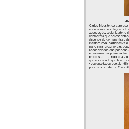
A I
Carlos Mourão, da bancada do
apenas uma revolução polític
associação, a dignidade, o di
democrata que acrescentari
depende do compromisso de 
mantém viva, participativa e
rosto mais próximo das popu
necessidades das pessoas (
e com enorme potencial human
progresso – se reflita na v
que a liberdade que hoje é c
«desigualdades sociais, difi
podemos prestar ao 25 de Abr