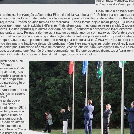
Assembleia Municipal, Ma
o Provedor do Munícipe, 
Dado início à sessão sole
 a primeira intervenção a Alexandra Pinto, da Iniciativa Liberal (IL). Sublinharia que apesar 
ceu «a ouvir histórias… de medo, de silêncio e de quem nunca deixou de sonhar com liberdad
conquistada. E todos os dias tem de ser merecida. E esse talvez seja o maior perigo… o de
a coragem que nos é exigida é diferente. Mais silenciosa, mas igualmente essencial. É a cor
bros. De não permitir que outros decidam por nós. É também a coragem de fazer diferente.
que está errado. Porque a democracia não se defende apenas com palavras. Defende-se pe
esta ideia lançaria a seguinte questão: «Quando metade do país não vota… quando tantos 
 que nada muda… podemos mesmo dizer que a democracia está viva?». Perante este cenári
ndo devagar, no hábito de deixar de participar. «Ser livre não é apenas poder escolher. É que
e participar. A liberdade não vive de memória, vive de atitude. Não vive apenas no que cele
isso, a pergunta que fica não é o que conquistámos. É o que estamos dispostos a fazer com
nos liberdade. A coragem de hoje decide o que fazemos com ela».
 pertenceu a Rui
-PP, que
assinalar o 25 de
 o passado, mas
esente e projetar o
ão se conquistou
ge participação e
idade. A
 voto: constrói-se
ade, com respeito
viço à
u ainda que o
 1974 seria
depois com o 25 de
ento que na sua
ir que o rumo de
 uma democracia
 Estado de direito.
institucional e
utoritária, o 25 de
e a proteger os