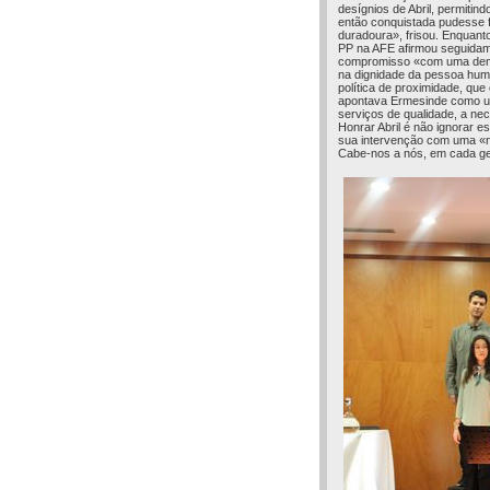
desígnios de Abril, permitind
então conquistada pudesse f
duradoura», frisou. Enquanto
PP na AFE afirmou seguidam
compromisso «com uma dem
na dignidade da pessoa huma
política de proximidade, q
apontava Ermesinde como um 
serviços de qualidade, a ne
Honrar Abril é não ignorar e
sua intervenção com uma «no
Cabe-nos a nós, em cada gera