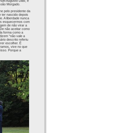
nuel Augusto Dias; e
João Morgado.
ne pelo presidente da
de ter nascido depois
e. A liberdade nunca
 nos esquecermos com
agem de não virar a
 De não aceitar como
la forma como a
dizem “não vale a
o descrito referiu
rer escolher. É
bramos, vive no que
 isso. Porque a