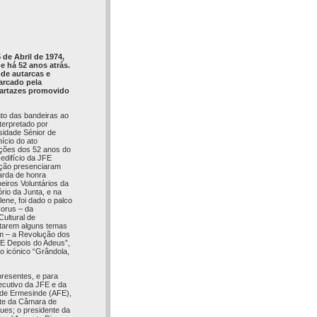
de Abril de 1974,
e há 52 anos atrás.
de autarcas e
arcado pela
cartazes promovido
to das bandeiras ao
terpretado por
sidade Sénior de
ício do ato
ções dos 52 anos do
 edifício da JFE
ação presenciaram
arda de honra
eiros Voluntários da
rio da Junta, e na
ene, foi dado o palco
Corus – da
ultural de
etarem alguns temas
 – a Revolução dos
E Depois do Adeus”,
o icónico “Grândola,
 presentes, e para
cutivo da JFE e da
 de Ermesinde (AFE),
nte da Câmara de
ues; o presidente da