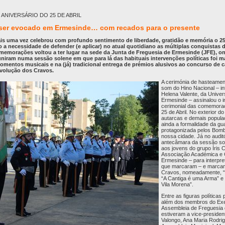
ANIVERSÁRIO DO 25 DE ABRIL
a ser evocado em Ermesinde… com recados para o presente
s uma vez celebrou com profundo sentimento de liberdade, gratidão e memória o 25 
a necessidade de defender (e aplicar) no atual quotidiano as múltiplas conquistas d
memorações voltou a ter lugar na sede da Junta de Freguesia de Ermesinde (JFE), on
niram numa sessão solene em que para lá das habituais intervenções políticas foi m
omentos musicais e na (já) tradicional entrega de prémios alusivos ao concurso de 
evolução dos Cravos.
A cerimónia de hasteamen
som do Hino Nacional – in
Helena Valente, da Univer
Ermesinde – assinalou o in
cerimonial das comemora
25 de Abril. No exterior do
autarcas e demais popul
ainda a formalidade da gu
protagonizada pelos Bomb
nossa cidade. Já no auditó
antecâmara da sessão sol
aos jovens do grupo Íris 
Associação Académica e C
Ermesinde – para interpr
que marcaram – e marcam
Cravos, nomeadamente, “
“A Cantiga é uma Arma” e 
Vila Morena”.
Entre as figuras políticas
além dos membros do Exe
Assembleia de Freguesia
estiveram a vice-preside
Valongo, Ana Maria Rodrig