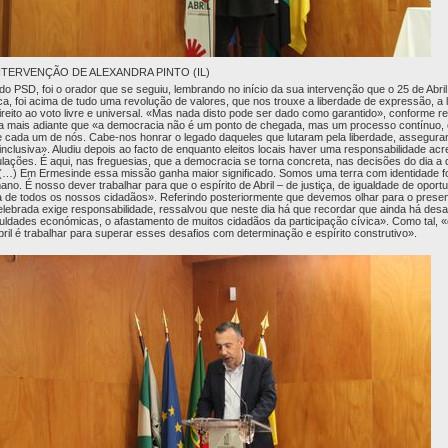
NTERVENÇÃO DE ALEXANDRA PINTO (IL)
 PSD, foi o orador que se seguiu, lembrando no início da sua intervenção que o 25 de Abril
a, foi acima de tudo uma revolução de valores, que nos trouxe a liberdade de expressão, a 
reito ao voto livre e universal. «Mas nada disto pode ser dado como garantido», conforme refe
a mais adiante que «a democracia não é um ponto de chegada, mas um processo contínuo, 
cada um de nós. Cabe-nos honrar o legado daqueles que lutaram pela liberdade, assegura
 inclusiva». Aludiu depois ao facto de enquanto eleitos locais haver uma responsabilidade a
lações. É aqui, nas freguesias, que a democracia se torna concreta, nas decisões do dia a 
…) Em Ermesinde essa missão ganha maior significado. Somos uma terra com identidade f
o. É nosso dever trabalhar para que o espírito de Abril – de justiça, de igualdade de oport
ida de todos os nossos cidadãos». Referindo posteriormente que devemos olhar para o prese
elebrada exige responsabilidade, ressalvou que neste dia há que recordar que ainda há desa
culdades económicas, o afastamento de muitos cidadãos da participação cívica». Como tal, «
il é trabalhar para superar esses desafios com determinação e espírito construtivo».