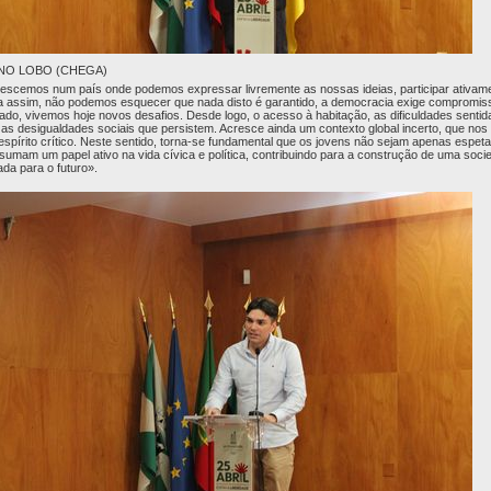
NO LOBO (CHEGA)
rescemos num país onde podemos expressar livremente as nossas ideias, participar ativam
nda assim, não podemos esquecer que nada disto é garantido, a democracia exige compromiss
lado, vivemos hoje novos desafios. Desde logo, o acesso à habitação, as dificuldades sentid
as desigualdades sociais que persistem. Acresce ainda um contexto global incerto, que nos
spírito crítico. Neste sentido, torna-se fundamental que os jovens não sejam apenas espet
ssumam um papel ativo na vida cívica e política, contribuindo para a construção de uma soci
ada para o futuro».