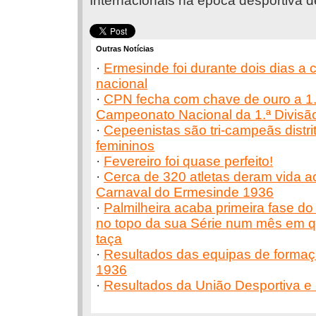
Internacionais na época desportiva 
Outras Notícias
·
Ermesinde foi durante dois dias a 
nacional
·
CPN fecha com chave de ouro a 1.
Campeonato Nacional da 1.ª Divisã
·
Cepeenistas são tri-campeãs distri
femininos
·
Fevereiro foi quase perfeito!
·
Cerca de 320 atletas deram vida a
Carnaval do Ermesinde 1936
·
Palmilheira acaba primeira fase d
no topo da sua Série num mês em q
taça
·
Resultados das equipas de forma
1936
·
Resultados da União Desportiva e 