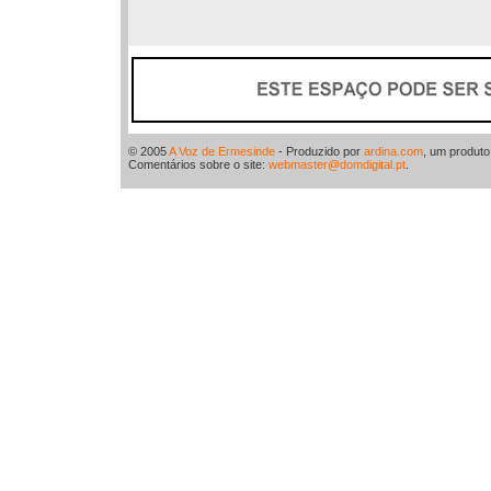
© 2005
A Voz de Ermesinde
- Produzido por
ardina.com
, um produt
Comentários sobre o site:
webmaster@domdigital.pt
.