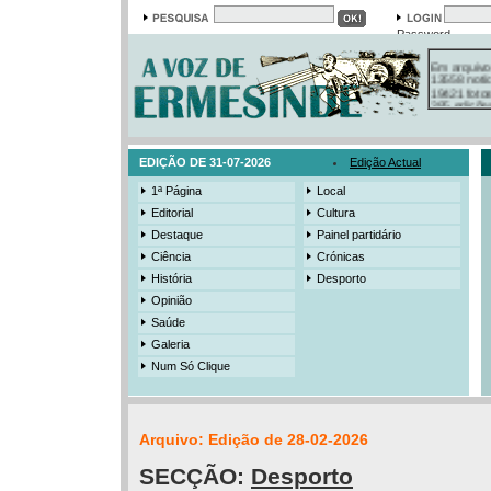
Password
Em arquivo
13558 notí
19421 foto
385 ediçõe
3206 mens
525 registo
EDIÇÃO DE 31-07-2026
Edição Actual
1ª Página
Local
Editorial
Cultura
Destaque
Painel partidário
Ciência
Crónicas
História
Desporto
Opinião
Saúde
Galeria
Num Só Clique
Arquivo: Edição de 28-02-2026
SECÇÃO:
Desporto