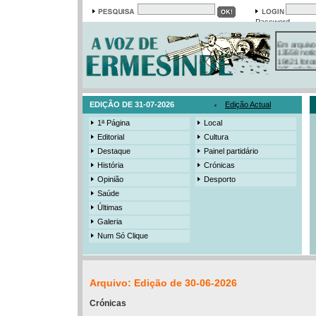
Password
Em arquivo
13558 notí
19421 foto
385 ediçõe
3206 mens
525 registo
EDIÇÃO DE 31-07-2026
Edição Actual
1ª Página
Local
Editorial
Cultura
Destaque
Painel partidário
História
Crónicas
Opinião
Desporto
Saúde
Últimas
Galeria
Num Só Clique
Arquivo: Edição de 30-06-2026
Crónicas