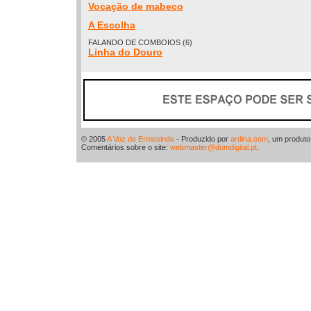
Vocação de mabeco
A Escolha
FALANDO DE COMBOIOS (6)
Linha do Douro
© 2005
A Voz de Ermesinde
- Produzido por
ardina.com
, um produt
Comentários sobre o site:
webmaster@domdigital.pt
.